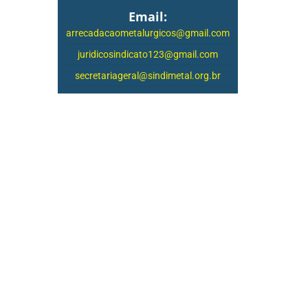
Email:
arrecadacaometalurgicos@gmail.com
juridicosindicato123@gmail.com
secretariageral@sindimetal.org.br