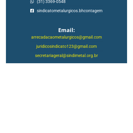
(31) 3369-0548
sindicatometalurgicos.bhcontagem
Email:
arrecadacaometalurgicos@gmail.com
juridicosindicato123@gmail.com
secretariageral@sindimetal.org.br