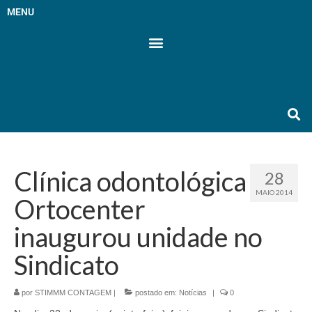
MENU
Clínica odontológica
28
MAIO 2014
Ortocenter
inaugurou unidade no
Sindicato
por
STIMMM CONTAGEM
|
postado em:
Notícias
|
0