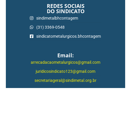
REDES SOCIAIS
DO SINDICATO
sindimetalbhcontagem
(31) 3369-0548
sindicatometalurgicos.bhcontagem
Email:
arrecadacaometalurgicos@gmail.com
juridicosindicato123@gmail.com
secretariageral@sindimetal.org.br