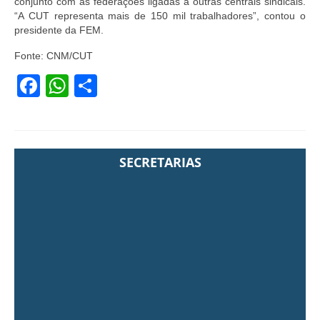
conjunto com as federações ligadas a outras centrais sindicais.
“A CUT representa mais de 150 mil trabalhadores”, contou o
presidente da FEM.
Fonte: CNM/CUT
Facebook
WhatsApp
Share
SECRETARIAS