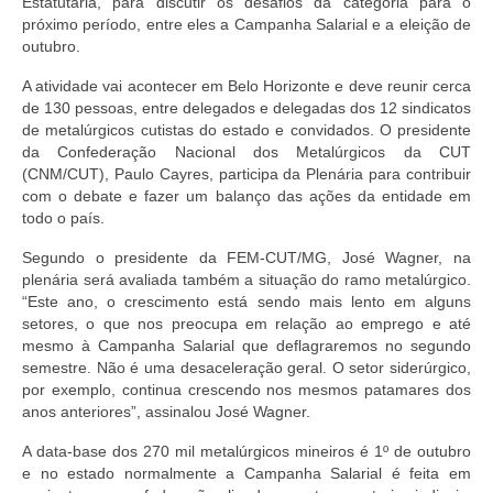
Estatutária, para discutir os desafios da categoria para o
próximo período, entre eles a Campanha Salarial e a eleição de
outubro.
A atividade vai acontecer em Belo Horizonte e deve reunir cerca
de 130 pessoas, entre delegados e delegadas dos 12 sindicatos
de metalúrgicos cutistas do estado e convidados. O presidente
da Confederação Nacional dos Metalúrgicos da CUT
(CNM/CUT), Paulo Cayres, participa da Plenária para contribuir
com o debate e fazer um balanço das ações da entidade em
todo o país.
Segundo o presidente da FEM-CUT/MG, José Wagner, na
plenária será avaliada também a situação do ramo metalúrgico.
“Este ano, o crescimento está sendo mais lento em alguns
setores, o que nos preocupa em relação ao emprego e até
mesmo à Campanha Salarial que deflagraremos no segundo
semestre. Não é uma desaceleração geral. O setor siderúrgico,
por exemplo, continua crescendo nos mesmos patamares dos
anos anteriores”, assinalou José Wagner.
A data-base dos 270 mil metalúrgicos mineiros é 1º de outubro
e no estado normalmente a Campanha Salarial é feita em