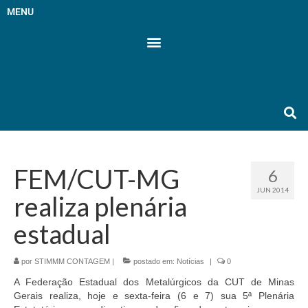
MENU
FEM/CUT-MG
6
JUN 2014
realiza plenária
estadual
por
STIMMM CONTAGEM
|
postado em:
Notícias
|
0
A Federação Estadual dos Metalúrgicos da CUT de Minas
Gerais realiza, hoje e sexta-feira (6 e 7) sua 5ª Plenária