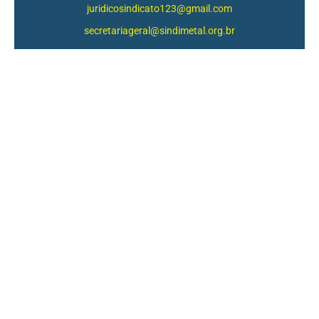
juridicosindicato123@gmail.com
secretariageral@sindimetal.org.br