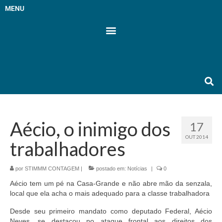
MENU
Aécio, o inimigo dos
17
OUT 2014
trabalhadores
por
STIMMM CONTAGEM
|
postado em:
Notícias
|
0
Aécio tem um pé na Casa-Grande e não abre mão da senzala,
local que ela acha o mais adequado para a classe trabalhadora
Desde seu primeiro mandato como deputado Federal, Aécio
Neves, se destacou no ataque frontal aos direitos dos