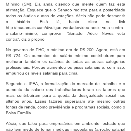
Mínimo (SM). Ela anda dizendo que mente quem faz esta
afirmação. Esquece que o Senado registra para a posteridade
todos os áudios e atas de votações. Aécio não pode desmentir
a história. Está lá, basta clicar no link
http://mudamais.com/divulgue-verdade/video-aecio-vota-contra-
o-salario-minimo, comprovar. “Senador Aécio Neves vota
contra”, diz o próprio.
No governo de FHC, o mínimo era de R$ 200. Agora, está em
R$ 724. Os aumentos do salário mínimo contribuíram para
melhorar também os salários de todas as outras categorias
profissionais. Porque aumentou os pisos salariais e, com isso,
empurrou os níveis salariais para cima.
Segundo o IPEA, a formalização do mercado de trabalho e o
aumento do salário dos trabalhadores foram os fatores que
mais contribuíram para a queda da desigualdade social nos
últimos anos. Esses fatores superaram até mesmo outras
fontes de renda, como previdência e programas sociais, como o
Bolsa Família.
Aécio, que falou para empresários em ambiente fechado que
não tem medo de tomar medidas impopulares (arrocho salarial