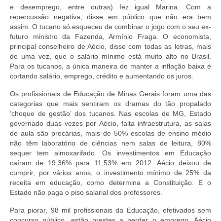
e desemprego, entre outras) fez igual Marina. Com a
repercussão negativa, disse em público que não era bem
assim. O tucano só esqueceu de combinar o jogo com o seu ex-
futuro ministro da Fazenda, Armínio Fraga. O economista,
principal conselheiro de Aécio, disse com todas as letras, mais
de uma vez, que o salário mínimo está muito alto no Brasil.
Para os tucanos, a única maneira de manter a inflação baixa é
cortando salário, emprego, crédito e aumentando os juros.
Os profissionais de Educação de Minas Gerais foram uma das
categorias que mais sentiram os dramas do tão propalado
‘choque de gestão’ dos tucanos. Nas escolas de MG, Estado
governado duas vezes por Aécio, falta infraestrutura, as salas
de aula são precárias, mais de 50% escolas de ensino médio
não têm laboratório de ciências nem salas de leitura, 80%
sequer tem almoxarifado. Os investimentos em Educação
caíram de 19,36% para 11,53% em 2012. Aécio deixou de
cumprir, por vários anos, o investimento mínimo de 25% da
receita em educação, como determina a Constituição. E o
Estado não paga o piso salarial dos professores.
Para piorar, 98 mil profissionais da Educação, efetivados sem
concurso público, estão prestes a perder o emprego. Aécio