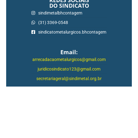
REDES SOCIAIS
DO SINDICATO
sindimetalbhcontagem
(31) 3369-0548
sindicatometalurgicos.bhcontagem
Email:
arrecadacaometalurgicos@gmail.com
juridicosindicato123@gmail.com
secretariageral@sindimetal.org.br