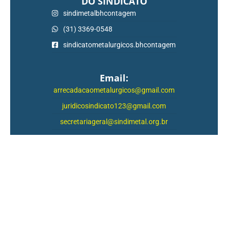
DO SINDICATO
sindimetalbhcontagem
(31) 3369-0548
sindicatometalurgicos.bhcontagem
Email:
arrecadacaometalurgicos@gmail.com
juridicosindicato123@gmail.com
secretariageral@sindimetal.org.br