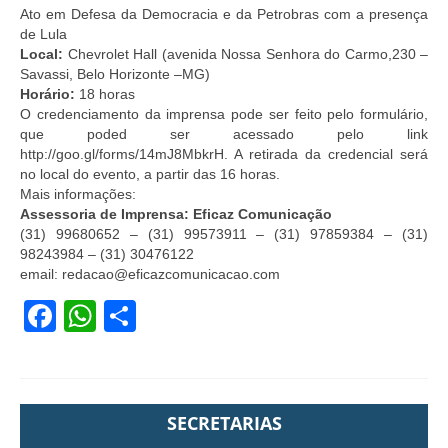
Ato em Defesa da Democracia e da Petrobras com a presença
de Lula
Local:
Chevrolet Hall (avenida Nossa Senhora do Carmo,230 –
Savassi, Belo Horizonte –MG)
Horário:
18 horas
O credenciamento da imprensa pode ser feito pelo formulário,
que poded ser acessado pelo link
http://goo.gl/forms/14mJ8MbkrH. A retirada da credencial será
no local do evento, a partir das 16 horas.
Mais informações:
Assessoria de Imprensa: Eficaz Comunicação
(31) 99680652 – (31) 99573911 – (31) 97859384 – (31)
98243984 – (31) 30476122
email: redacao@eficazcomunicacao.com
Facebook
WhatsApp
Share
SECRETARIAS