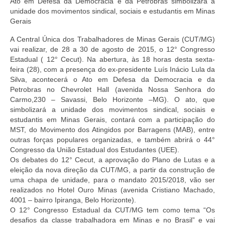
Ato em Defesa da Democracia e da Petrobras simbolizará a
unidade dos movimentos sindical, sociais e estudantis em Minas
Gerais
A Central Única dos Trabalhadores de Minas Gerais (CUT/MG)
vai realizar, de 28 a 30 de agosto de 2015, o 12° Congresso
Estadual ( 12° Cecut). Na abertura, às 18 horas desta sexta-
feira (28), com a presença do ex-presidente Luís Inácio Lula da
Silva, acontecerá o Ato em Defesa da Democracia e da
Petrobras no Chevrolet Hall (avenida Nossa Senhora do
Carmo,230 – Savassi, Belo Horizonte –MG). O ato, que
simbolizará a unidade dos movimentos sindical, sociais e
estudantis em Minas Gerais, contará com a participação do
MST, do Movimento dos Atingidos por Barragens (MAB), entre
outras forças populares organizadas, e também abrirá o 44°
Congresso da União Estadual dos Estudantes (UEE).
Os debates do 12° Cecut, a aprovação do Plano de Lutas e a
eleição da nova direção da CUT/MG, a partir da construção de
uma chapa de unidade, para o mandato 2015/2018, vão ser
realizados no Hotel Ouro Minas (avenida Cristiano Machado,
4001 – bairro Ipiranga, Belo Horizonte).
O 12° Congresso Estadual da CUT/MG tem como tema “Os
desafios da classe trabalhadora em Minas e no Brasil” e vai