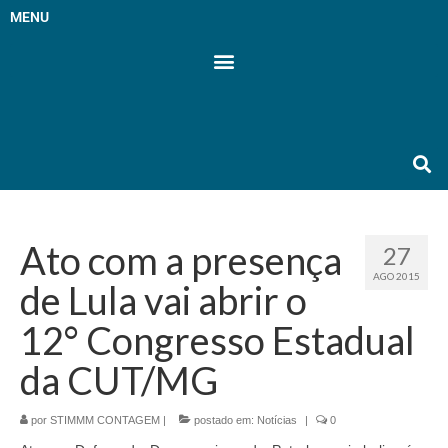
MENU
Ato com a presença
27
AGO 2015
de Lula vai abrir o
12° Congresso Estadual
da CUT/MG
por
STIMMM CONTAGEM
|
postado em:
Notícias
|
0