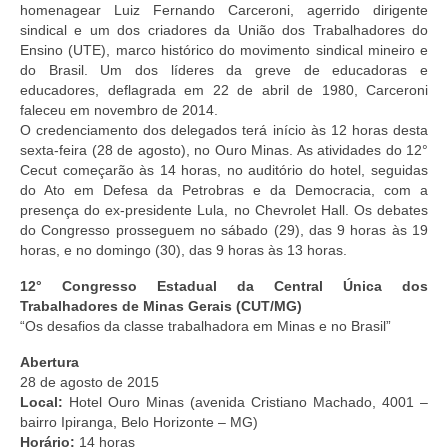
homenagear Luiz Fernando Carceroni, agerrido dirigente
sindical e um dos criadores da União dos Trabalhadores do
Ensino (UTE), marco histórico do movimento sindical mineiro e
do Brasil. Um dos líderes da greve de educadoras e
educadores, deflagrada em 22 de abril de 1980, Carceroni
faleceu em novembro de 2014.
O credenciamento dos delegados terá início às 12 horas desta
sexta-feira (28 de agosto), no Ouro Minas. As atividades do 12°
Cecut começarão às 14 horas, no auditório do hotel, seguidas
do Ato em Defesa da Petrobras e da Democracia, com a
presença do ex-presidente Lula, no Chevrolet Hall. Os debates
do Congresso prosseguem no sábado (29), das 9 horas às 19
horas, e no domingo (30), das 9 horas às 13 horas.
12° Congresso Estadual da Central Única dos
Trabalhadores de Minas Gerais (CUT/MG)
“Os desafios da classe trabalhadora em Minas e no Brasil”
Abertura
28 de agosto de 2015
Local:
Hotel Ouro Minas (avenida Cristiano Machado, 4001 –
bairro Ipiranga, Belo Horizonte – MG)
Horário:
14 horas