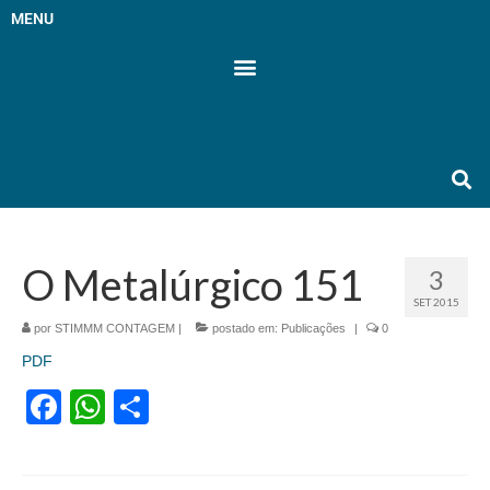
MENU
O Metalúrgico 151
3
SET 2015
por
STIMMM CONTAGEM
|
postado em:
Publicações
|
0
PDF
Facebook
WhatsApp
Share