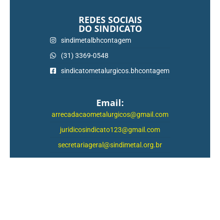
REDES SOCIAIS
DO SINDICATO
sindimetalbhcontagem
(31) 3369-0548
sindicatometalurgicos.bhcontagem
Email:
arrecadacaometalurgicos@gmail.com
juridicosindicato123@gmail.com
secretariageral@sindimetal.org.br