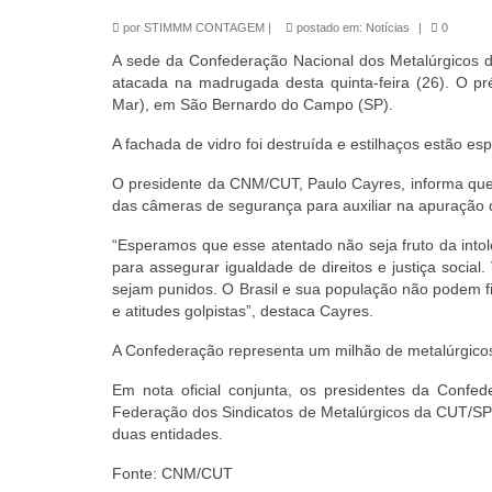
por
STIMMM CONTAGEM
|
postado em:
Notícias
|
0
A sede da Confederação Nacional dos Metalúrgicos
atacada na madrugada desta quinta-feira (26). O pré
Mar), em São Bernardo do Campo (SP).
A fachada de vidro foi destruída e estilhaços estão es
O presidente da CNM/CUT, Paulo Cayres, informa que 
das câmeras de segurança para auxiliar na apuração 
“Esperamos que esse atentado não seja fruto da intole
para assegurar igualdade de direitos e justiça social
sejam punidos. O Brasil e sua população não podem 
e atitudes golpistas”, destaca Cayres.
A Confederação representa um milhão de metalúrgicos
Em nota oficial conjunta, os presidentes da Conf
Federação dos Sindicatos de Metalúrgicos da CUT/SP
duas entidades.
Fonte: CNM/CUT