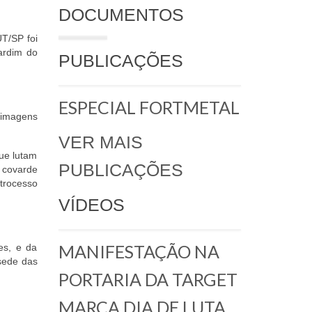
DOCUMENTOS
T/SP foi
ardim do
PUBLICAÇÕES
ESPECIAL FORTMETAL
á imagens
VER MAIS
que lutam
PUBLICAÇÕES
o covarde
trocesso
VÍDEOS
MANIFESTAÇÃO NA
es, e da
sede das
PORTARIA DA TARGET
MARCA DIA DE LUTA