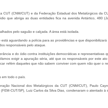
 da CUT (CNM/CUT) e da Federação Estadual dos Metalúrgicos da CU
dio que abriga as duas entidades fica na avenida Antártico, 480 (J
palhados pelo saguão e calçada. A área está isolada.
está aguardando a polícia para as providências e que disponibilizar
dos responsáveis pelo ataque.
rância e do ódio contra instituições democráticas e representativas 
. Vamos exigir a apuração séria, até que os responsáveis por este at
ficar refém daqueles que não sabem conviver com quem não quer o re
 em todo o país.
ederação Nacional dos Metalúrgicos da CUT (CNM/CUT), Paulo Cayr
 (FEM-CUT/SP), Luiz Carlos da Silva Dias, condenaram o atentado à 