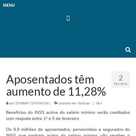
MENU
Aposentados têm
2
FEV 2016
aumento de 11,28%
por
STIMMM CONTAGEM
|
postado em:
Notícias
|
0
Benefícios do INSS acima do salário mínimo serão creditados
com reajuste entre 1º e 5 de fevereiro
Os 9,9 milhões de aposentados, pensionistas e segurados do
INSS que ganham acima do salário mínimo vão receber o