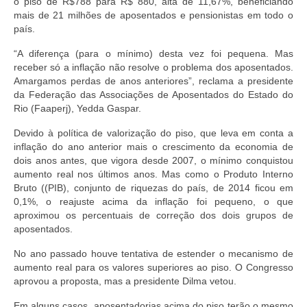
o piso de R$788 para R$ 880, alta de 11,67%, beneficiando
mais de 21 milhões de aposentados e pensionistas em todo o
país.
“A diferença (para o mínimo) desta vez foi pequena. Mas
receber só a inflação não resolve o problema dos aposentados.
Amargamos perdas de anos anteriores”, reclama a presidente
da Federação das Associações de Aposentados do Estado do
Rio (Faaperj), Yedda Gaspar.
Devido à política de valorização do piso, que leva em conta a
inflação do ano anterior mais o crescimento da economia de
dois anos antes, que vigora desde 2007, o mínimo conquistou
aumento real nos últimos anos. Mas como o Produto Interno
Bruto ((PIB), conjunto de riquezas do país, de 2014 ficou em
0,1%, o reajuste acima da inflação foi pequeno, o que
aproximou os percentuais de correção dos dois grupos de
aposentados.
No ano passado houve tentativa de estender o mecanismo de
aumento real para os valores superiores ao piso. O Congresso
aprovou a proposta, mas a presidente Dilma vetou.
Em alguns casos, aposentadorias acima do piso terão o mesmo