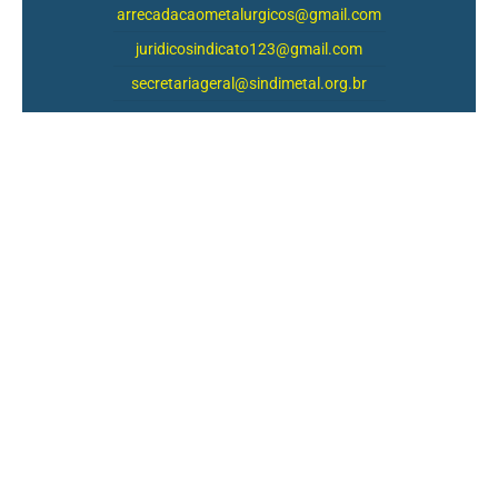
arrecadacaometalurgicos@gmail.com
juridicosindicato123@gmail.com
secretariageral@sindimetal.org.br