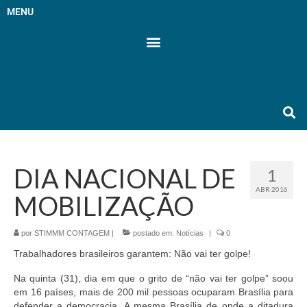
MENU
DIA NACIONAL DE
1
ABR 2016
MOBILIZAÇÃO
por
STIMMM CONTAGEM
|
postado em:
Notícias
|
0
Trabalhadores brasileiros garantem: Não vai ter golpe!
Na quinta (31), dia em que o grito de “não vai ter golpe” soou
em 16 países, mais de 200 mil pessoas ocuparam Brasília para
defender a democracia. A mesma Brasília de onde a ditadura