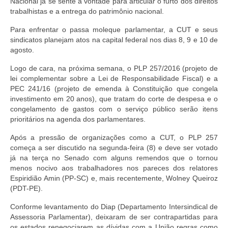
Nacional já se sente à vontade para articular o furto dos direitos
trabalhistas e a entrega do patrimônio nacional.
Para enfrentar o passa moleque parlamentar, a CUT e seus
sindicatos planejam atos na capital federal nos dias 8, 9 e 10 de
agosto.
Logo de cara, na próxima semana, o PLP 257/2016 (projeto de
lei complementar sobre a Lei de Responsabilidade Fiscal) e a
PEC 241/16 (projeto de emenda à Constituição que congela
investimento em 20 anos), que tratam do corte de despesa e o
congelamento de gastos com o serviço público serão itens
prioritários na agenda dos parlamentares.
Após a pressão de organizações como a CUT, o PLP 257
começa a ser discutido na segunda-feira (8) e deve ser votado
já na terça no Senado com alguns remendos que o tornou
menos nocivo aos trabalhadores nos pareces dos relatores
Espiridião Amin (PP-SC) e, mais recentemente, Wolney Queiroz
(PDT-PE).
Conforme levantamento do Diap (Departamento Intersindical de
Assessoria Parlamentar), deixaram de ser contrapartidas para
os estados renegociarem as dívidas com a União regras como