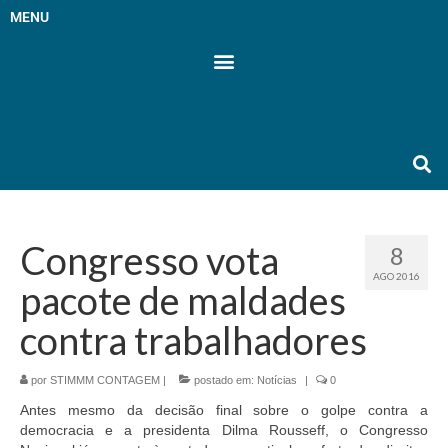
MENU
Congresso vota
8
AGO 2016
pacote de maldades
contra trabalhadores
por
STIMMM CONTAGEM
|
postado em:
Notícias
|
0
Antes mesmo da decisão final sobre o golpe contra a
democracia e a presidenta Dilma Rousseff, o Congresso