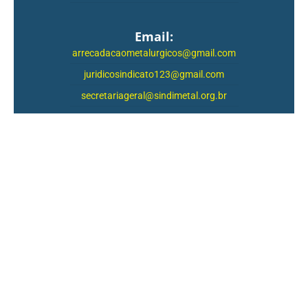
Email:
arrecadacaometalurgicos@gmail.com
juridicosindicato123@gmail.com
secretariageral@sindimetal.org.br