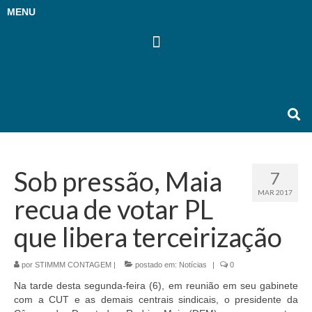
MENU
Sob pressão, Maia
7
MAR 2017
recua de votar PL
que libera terceirização
por
STIMMM CONTAGEM
|
postado em:
Notícias
|
0
Na tarde desta segunda-feira (6), em reunião em seu gabinete
com a CUT e as demais centrais sindicais, o presidente da