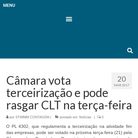
MENU
Câmara vota
20
MAR 2017
terceirização e pode
rasgar CLT na terça-feira
por
STIMMM CONTAGEM
|
postado em:
Notícias
|
0
O PL 4302, que regulamenta a terceirização na atividade fim
das empresas, pode ser votado na próxima terça-feira (21) pela