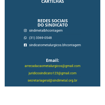
CARTILHAS
REDES SOCIAIS
DO SINDICATO
sindimetalbhcontagem
(31) 3369-0548
sindicatometalurgicos.bhcontagem
Email:
arrecadacaometalurgicos@gmail.com
juridicosindicato123@gmail.com
secretariageral@sindimetal.org.br