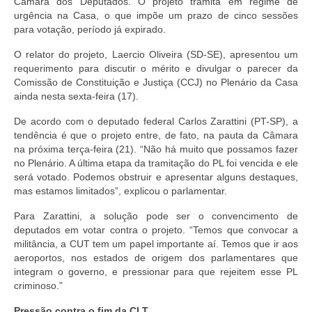
Câmara dos Deputados. O projeto tramita em regime de
urgência na Casa, o que impõe um prazo de cinco sessões
para votação, período já expirado.
O relator do projeto, Laercio Oliveira (SD-SE), apresentou um
requerimento para discutir o mérito e divulgar o parecer da
Comissão de Constituição e Justiça (CCJ) no Plenário da Casa
ainda nesta sexta-feira (17).
De acordo com o deputado federal Carlos Zarattini (PT-SP), a
tendência é que o projeto entre, de fato, na pauta da Câmara
na próxima terça-feira (21). “Não há muito que possamos fazer
no Plenário. A última etapa da tramitação do PL foi vencida e ele
será votado. Podemos obstruir e apresentar alguns destaques,
mas estamos limitados”, explicou o parlamentar.
Para Zarattini, a solução pode ser o convencimento de
deputados em votar contra o projeto. “Temos que convocar a
militância, a CUT tem um papel importante aí. Temos que ir aos
aeroportos, nos estados de origem dos parlamentares que
integram o governo, e pressionar para que rejeitem esse PL
criminoso.”
Pressão contra o fim da CLT