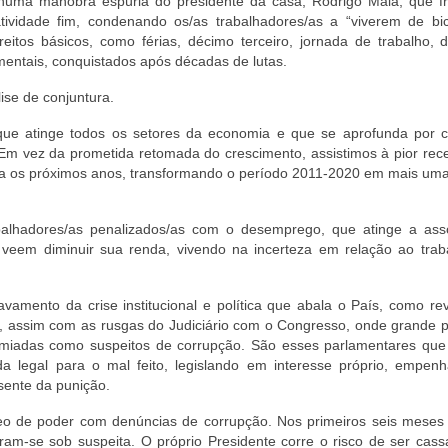
ma manobra espúria do presidente da casa, Rodrigo Maia, que fra
atividade fim, condenando os/as trabalhadores/as a “viverem de bi
itos básicos, como férias, décimo terceiro, jornada de trabalho, 
mentais, conquistados após décadas de lutas.
ise de conjuntura.
ue atinge todos os setores da economia e que se aprofunda por 
. Em vez da prometida retomada do crescimento, assistimos à pior re
ara os próximos anos, transformando o período 2011-2020 em mais um
rabalhadores/as penalizados/as com o desemprego, que atinge a as
veem diminuir sua renda, vivendo na incerteza em relação ao trab
amento da crise institucional e política que abala o País, como re
, assim com as rusgas do Judiciário com o Congresso, onde grande p
remiadas como suspeitos de corrupção. São esses parlamentares qu
legal para o mal feito, legislando em interesse próprio, empen
sente da punição.
leo de poder com denúncias de corrupção. Nos primeiros seis meses 
tram-se sob suspeita. O próprio Presidente corre o risco de ser cas