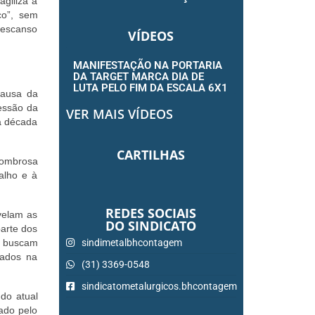
giliza a
co”, sem
descanso
VÍDEOS
MANIFESTAÇÃO NA PORTARIA
DA TARGET MARCA DIA DE
LUTA PELO FIM DA ESCALA 6X1
causa da
cessão da
VER MAIS VÍDEOS
a década
CARTILHAS
sombrosa
alho e à
REDES SOCIAIS
velam as
DO SINDICATO
arte dos
e buscam
sindimetalbhcontagem
hados na
(31) 3369-0548
sindicatometalurgicos.bhcontagem
do atual
sado pelo