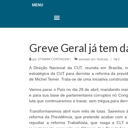
MENU
Greve Geral já tem d
por
STIMMM CONTAGEM
|
postado em:
Notícias
|
0
A Direção Nacional da CUT, reunida em Brasília, 
estratégica da CUT para derrotar a reforma da previdê
de Michel Temer. Trata-se de uma iniciativa construída
Vamos parar o País no dia 28 de abril, mandando mai
e para sua base de parlamentares corruptos no Co
luta que continuaremos a travar, sem trégua,para derr
Transformaremos abril num mês de lutas. Sairemos à
reforma da Previdência, que pretende acabar com a 
repudiar a reforma Trabalhista, que rasga a CLT 