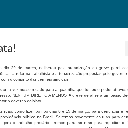
ata!
no dia 29 de março, deliberou pela organização da greve geral c
ncia, a reforma trabalhista e a terceirização propostas pelo governo 
 com o conjunto das centrais sindicais.
s uma vez nosso recado para a quadrilha que tomou o poder através 
ngresso: NENHUM DIREITO A MENOS! A greve geral será um passo dec
otar o governo golpista.
s ruas, como fizemos nos dias 8 e 15 de março, para denunciar e re
previdência pública no Brasil. Sairemos novamente às ruas para den
e gera o trabalho precário. Iremos para às ruas para repudiar o 