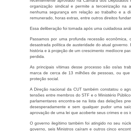
recentemente aprovado na Câmara dos Deputados nu
organização sindical e permite a terceirização na 
nenhuma segurança em relação ao trabalho e a dire
remunerado, horas extras, entre outros direitos funda
Essa deliberação foi tomada após uma cuidadosa anál
Passamos por uma profunda recessão econômica, q
desastrada política de austeridade do atual governo
história e à projeção de um crescimento medíocre p
perdida.
As principais vítimas desse processo são os/as t
marca de cerca de 13 milhões de pessoas, ou que 
proteção social.
A Direção nacional da CUT também constatou o agrav
tensões entre membros do STF e o Ministério Público
parlamentares encontra-se na lista das delações p
desesperadamente e sem qualquer pudor uma saída 
aprovação de uma lei que acoberte seus crimes e os i
O governo ilegítimo também foi atingido no seu núc
governo, seis Ministros caíram e outros cinco encon