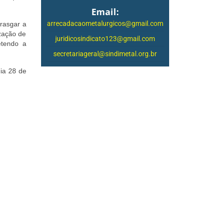
Email:
arrecadacaometalurgicos@gmail.com
 rasgar a
ização de
juridicosindicato123@gmail.com
etendo a
secretariageral@sindimetal.org.br
dia 28 de