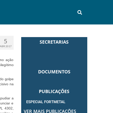
5
SECRETARIAS
ABR 2017
omo ação
ilegítimo
DOCUMENTOS
do golpe
isivo na
PUBLICAÇÕES
pudiar a
ESPECIAL FORTMETAL
unciar e
PL 4302,
VER MAIS PUBLICAÇÕES