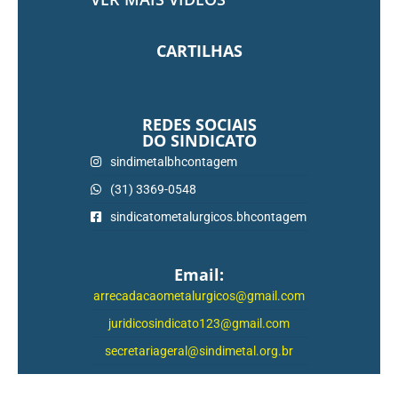
CARTILHAS
REDES SOCIAIS
DO SINDICATO
sindimetalbhcontagem
(31) 3369-0548
sindicatometalurgicos.bhcontagem
Email:
arrecadacaometalurgicos@gmail.com
juridicosindicato123@gmail.com
secretariageral@sindimetal.org.br