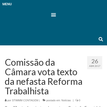
MENU
Comissão da
26
ABR 2017
Câmara vota texto
da nefasta Reforma
Trabalhista
por
STIMMM CONTAGEM
|
postado em:
Notícias
|
0