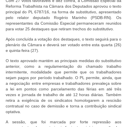
Com 27 votos favoráveis e dez contra, a Comissão Especial da
Reforma Trabalhista na Câmara dos Deputados aprovou o texto
principal do PL 6787/16, na forma de substitutivo, apresentado
pelo relator deputado Rogério Marinho (PSDB-RN). Os
representantes da Comissão Especial permaneceram reunidos
para votar 25 destaques que retiram trechos do substitutivo.
Após concluída a votação dos destaques, o texto seguirá para o
plenário da Câmara e deverá ser votado entre esta quarta (26)
e quinta-feira (27).
O texto aprovado mantém as principais medidas do substitutivo
anterior, como a regulamentação do chamado trabalho
intermitente, modalidade que permite que os trabalhadores
sejam pagos por período trabalhado. O PL permite, ainda, que
a negociação entre empresas e trabalhadores prevaleça sobre
a lei em pontos como parcelamento das férias em até três
vezes e jornada de trabalho de até 12 horas diárias. Também
retira a exigência de os sindicatos homologarem a rescisão
contratual no caso de demissão e torna a contribuição sindical
optativa.
A sessão, que foi marcada por forte repressão aos