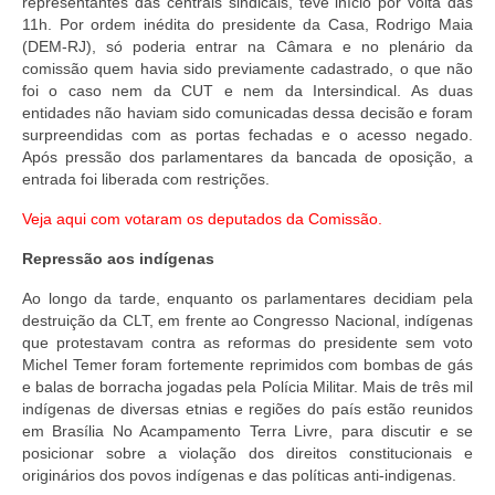
representantes das centrais sindicais, teve início por volta das
11h. Por ordem inédita do presidente da Casa, Rodrigo Maia
(DEM-RJ), só poderia entrar na Câmara e no plenário da
comissão quem havia sido previamente cadastrado, o que não
foi o caso nem da CUT e nem da Intersindical. As duas
entidades não haviam sido comunicadas dessa decisão e foram
surpreendidas com as portas fechadas e o acesso negado.
Após pressão dos parlamentares da bancada de oposição, a
entrada foi liberada com restrições.
Veja aqui com votaram os deputados da Comissão.
Repressão aos indígenas
Ao longo da tarde, enquanto os parlamentares decidiam pela
destruição da CLT, em frente ao Congresso Nacional, indígenas
que protestavam contra as reformas do presidente sem voto
Michel Temer foram fortemente reprimidos com bombas de gás
e balas de borracha jogadas pela Polícia Militar. Mais de três mil
indígenas de diversas etnias e regiões do país estão reunidos
em Brasília No Acampamento Terra Livre, para discutir e se
posicionar sobre a violação dos direitos constitucionais e
originários dos povos indígenas e das políticas anti-indigenas.