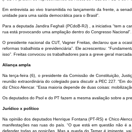
Em entrevista ao vivo transmitida no lançamento da frente, a sen
unidade para uma saída democrática para o Brasil”.
Para a deputada Jandira Feghali (PCdoB-RJ) , a iniciativa “tem a c
rua está provocando uma ampliação dentro do Congresso Nacional”.
O presidente nacional da CUT, Vagner Freitas, declarou que a ocas
reformas trabalhista e previdenciária”. Ele acrescentou: “Fundame
isso”. Freitas convocou os trabalhadores para a greve geral marcada
Aliança ampla
Na terça-feira (6), o presidente da Comissão de Constituição, J
reunião extraordinária do colegiado para discutir a PEC 227. “Em d
diz Chico Alencar. “Essa maioria depende de duas coisas: mobilizaçã
Os deputados do Psol e do PT fazem a mesma avaliação sobre a pres
Jurídico x político
Na opinião dos deputados Henrique Fontana (PT-RS) e Chico Alencar 
manifestações nas ruas do país. “O que está em questão não é a inte
defender todas as posições. Mas a queda do Temer é iminente, vai