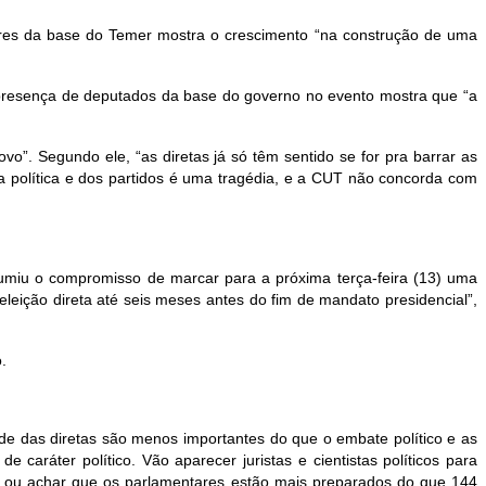
tares da base do Temer mostra o crescimento “na construção de uma
 A presença de deputados da base do governo no evento mostra que “a
”. Segundo ele, “as diretas já só têm sentido se for pra barrar as
a política e dos partidos é uma tragédia, e a CUT não concorda com
umiu o compromisso de marcar para a próxima terça-feira (13) uma
leição direta até seis meses antes do fim de mandato presidencial”,
.
ade das diretas são menos importantes do que o embate político e as
 caráter político. Vão aparecer juristas e cientistas políticos para
a: ou achar que os parlamentares estão mais preparados do que 144