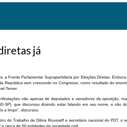
iretas já
, a Frente Parlamentar Suprapartidária por Eleições Diretas. Embora d
 da República vem crescendo no Congresso, como resultado do enorme
hel Temer.
nifestações não apenas de deputados e senadores da oposição, ma
-SP), que discursou dizendo estar falando em seu nome, e não do p
s a limpo”, discursou.
nistro do Trabalho de Dilma Rousseff e secretário nacional do PDT, 
 cerca de 50 entidades da sociedade civil.