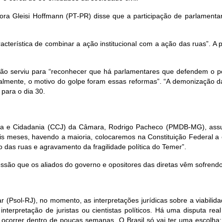
adora Gleisi Hoffmann (PT-PR) disse que a participação de parlamen
aracterística de combinar a ação institucional com a ação das ruas”.
ião serviu para “reconhecer que há parlamentares que defendem o povo
ntalmente, o motivo do golpe foram essas reformas”. “A demonização d
 para o dia 30.
ustiça e Cidadania (CCJ) da Câmara, Rodrigo Pacheco (PMDB-MG), ass
ois meses, havendo a maioria, colocaremos na Constituição Federal a e
o das ruas e agravamento da fragilidade política do Temer”.
são que os aliados do governo e opositores das diretas vêm sofrendo
(Psol-RJ), no momento, as interpretações jurídicas sobre a viabilid
rpretação de juristas ou cientistas políticos. Há uma disputa real de
 ocorrer dentro de poucas semanas. O Brasil só vai ter uma escolh