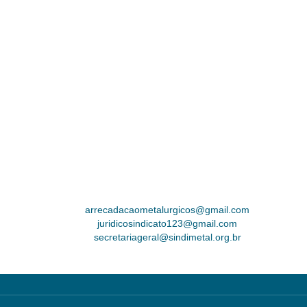
arrecadacaometalurgicos@gmail.com
juridicosindicato123@gmail.com
secretariageral@sindimetal.org.br