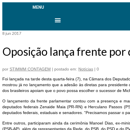
MENU
Agendar Homologação
Aplicativo SINDIMETAL
8
jun 2017
Oposição lança frente por d
por
STIMMM CONTAGEM
|
postado em:
Notícias
|
0
Foi lançada na tarde desta quarta-feira (7), na Câmara dos Deputados
mostrou já no lançamento que a adesão às diretas para presidente
dos brasileiros apoiam que o povo possa escolher o sucessor de Mic
O lançamento da frente parlamentar contou com a presença e ma
deputados federais Zenaide Maia (PR-RN) e Herculano Passos (PSD
deputados federais, estaduais e senadores. “Precisamos passar o paí
Entre outros, participaram ainda da cerimônia Manoel Dias, ex-mi
(PSB-AP), além de representantes da Rede, do PSB, do PSD e do PV e