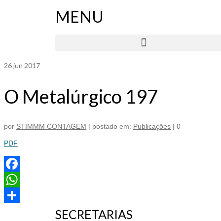
MENU
26
jun 2017
O Metalúrgico 197
por
STIMMM CONTAGEM
|
postado em:
Publicações
|
0
PDF
Facebook
WhatsApp
SECRETARIAS
Share