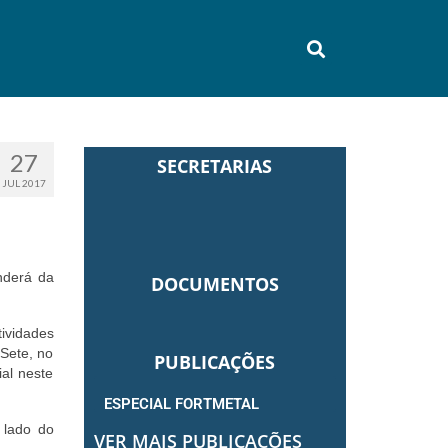
27
SECRETARIAS
JUL 2017
enderá da
DOCUMENTOS
ividades
Sete, no
PUBLICAÇÕES
al neste
ESPECIAL FORTMETAL
 lado do
VER MAIS PUBLICAÇÕES