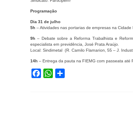
Sindicato. Participem!
Programação
Dia 31 de julho
5h
– Atividades nas portarias de empresas na Cidade 
9h
– Debate sobre a Reforma Trabalhista e Reform
especialista em previdência, José Prata Araújo.
Local: Sindimetal (R. Camilo Flamarion, 55 – J. Industr
14h
– Entrega da pauta na FIEMG com passeata até P
Facebook
WhatsApp
Share