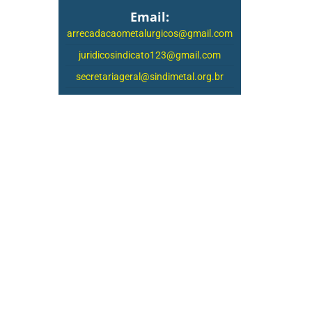
Email:
arrecadacaometalurgicos@gmail.com
juridicosindicato123@gmail.com
secretariageral@sindimetal.org.br