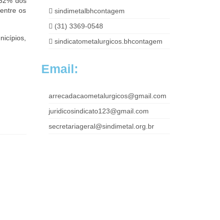
 52% dos
entre os
sindimetalbhcontagem
(31) 3369-0548
nicípios,
sindicatometalurgicos.bhcontagem
Email:
arrecadacaometalurgicos@gmail.com
juridicosindicato123@gmail.com
secretariageral@sindimetal.org.br