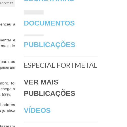
AGO 2017
DOCUMENTOS
venceu a
mentar e
PUBLICAÇÕES
 mais de
 para os
ESPECIAL FORTMETAL
quiseram
VER MAIS
bro, foi
e chega a
PUBLICAÇÕES
: 59%,
lhadores
VÍDEOS
 jurídica
Disseram