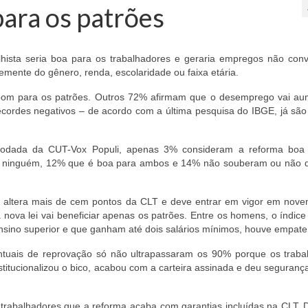
para os patrões
hista seria boa para os trabalhadores e geraria empregos não con
mente do gênero, renda, escolaridade ou faixa etária.
 bom para os patrões. Outros 72% afirmam que o desemprego vai au
ecordes negativos – de acordo com a última pesquisa do IBGE, já são
 rodada da CUT-Vox Populi, apenas 3% consideram a reforma boa
 ninguém, 12% que é boa para ambos e 14% não souberam ou não 
e altera mais de cem pontos da CLT e deve entrar em vigor em novem
nova lei vai beneficiar apenas os patrões. Entre os homens, o índic
sino superior e que ganham até dois salários mínimos, houve empate
entuais de reprovação só não ultrapassaram os 90% porque os traba
itucionalizou o bico, acabou com a carteira assinada e deu segurança
rabalhadores que a reforma acaba com garantias incluídas na CLT. 