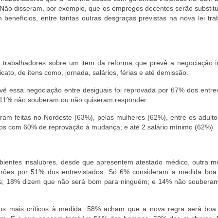
Não disseram, por exemplo, que os empregos decentes serão substitu
enefícios, entre tantas outras desgraças previstas na nova lei trab
 trabalhadores sobre um item da reforma que prevê a negociação in
ato, de itens como, jornada, salários, férias e até demissão.
ê essa negociação entre desiguais foi reprovada por 67% dos entrev
 11% não souberam ou não quiseram responder.
oram feitas no Nordeste (63%), pelas mulheres (62%), entre os adult
bos com 60% de reprovação à mudança; e até 2 salário mínimo (62%).
bientes insalubres, desde que apresentem atestado médico, outra m
 patrões por 51% dos entrevistados. Só 6% consideram a medida boa
s; 18% dizem que não será bom para ninguém; e 14% não soubera
os mais críticos à medida: 58% acham que a nova regra será boa