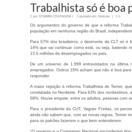
Trabalhista só é boa 
por
STIMMM CONTAGEM
|
postado em:
Notícias
|
0
Os argumentos do governo de que a reforma Trabal
população em nenhuma região do Brasil, independente
Para 57% dos brasileiros, o desmonte da CLT só é
14% que vai continuar como está, ou seja, batendo r
13,5 milhões de desempregados no país.
De um universo de 1.999 entrevistados na última
empregados. Outros 15% acham que não é boa para
responder.
A maior rejeição à reforma Trabalhista de Temer, qu
constatada no Nordeste. Para 63% dos nordestinos, a 
58%. Houve empate, entre os adultos, pessoas com en
Para o presidente da CUT, Vagner Freitas, os perc
ainda não sabem que, com as novas regras, Temer inst
para os patrões fazerem o que bem entenderem.
“O governo e o Congresso Nacional esconderam dos t