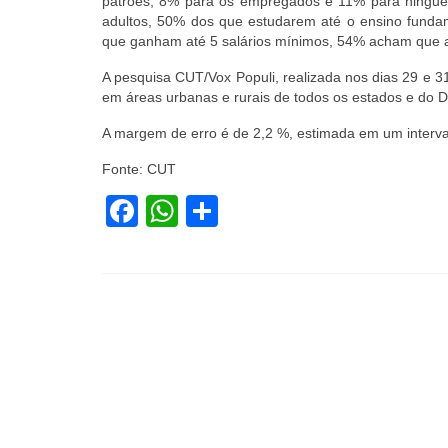
patrões, 8% para os empregados e 11% para ning
adultos, 50% dos que estudarem até o ensino fundam
que ganham até 5 salários mínimos, 54% acham que a 
A pesquisa CUT/Vox Populi, realizada nos dias 29 e 3
em áreas urbanas e rurais de todos os estados e do Dis
A margem de erro é de 2,2 %, estimada em um interva
Fonte: CUT
Facebook
WhatsApp
Share