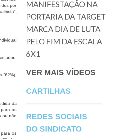
MANIFESTAÇÃO NA
ídos por
alhista”,
PORTARIA DA TARGET
MARCA DIA DE LUTA
PELO FIM DA ESCALA
dividual
6X1
istados.
VER MAIS VÍDEOS
os (62%),
CARTILHAS
edida da
 para as
REDES SOCIAIS
m ou não
DO SINDICATO
 para os