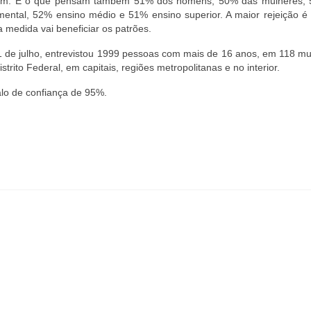
uém. É o que pensam também 51% dos homens, 50% das mulheres,
ental, 52% ensino médio e 51% ensino superior. A maior rejeição é 
medida vai beneficiar os patrões.
1 de julho, entrevistou 1999 pessoas com mais de 16 anos, em 118 mu
trito Federal, em capitais, regiões metropolitanas e no interior.
lo de confiança de 95%.