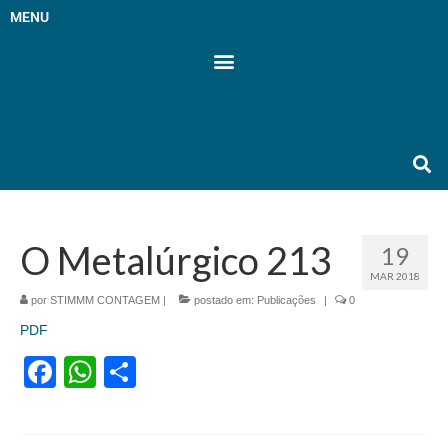
MENU
O Metalúrgico 213
19
MAR 2018
por
STIMMM CONTAGEM
|
postado em:
Publicações
|
0
PDF
Facebook
WhatsApp
Share