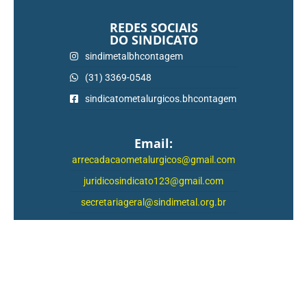
REDES SOCIAIS
DO SINDICATO
sindimetalbhcontagem
(31) 3369-0548
sindicatometalurgicos.bhcontagem
Email:
arrecadacaometalurgicos@gmail.com
juridicosindicato123@gmail.com
secretariageral@sindimetal.org.br