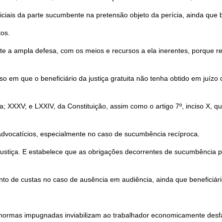
iais da parte sucumbente na pretensão objeto da perícia, ainda que ben
tos.
garante a ampla defesa, com os meios e recursos a ela inerentes, porqu
o em que o beneficiário da justiça gratuita não tenha obtido em juízo
, a; XXXV; e LXXIV, da Constituição, assim como o artigo 7º, inciso X, 
dvocatícios, especialmente no caso de sucumbência recíproca.
 Justiça. E estabelece que as obrigações decorrentes de sucumbência p
o de custas no caso de ausência em audiência, ainda que beneficiário 
 normas impugnadas inviabilizam ao trabalhador economicamente desfa