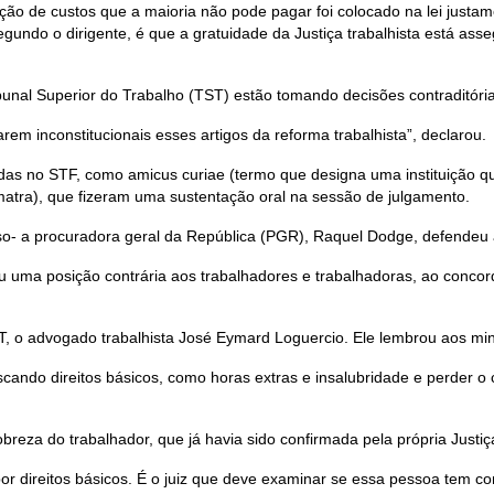
ição de custos que a maioria não pode pagar foi colocado na lei justam
gundo o dirigente, é que a gratuidade da Justiça trabalhista está ass
ibunal Superior do Trabalho (TST) estão tomando decisões contraditóri
m inconstitucionais esses artigos da reforma trabalhista”, declarou.
idas no STF, como amicus curiae (termo que designa uma instituição qu
atra), que fizeram uma sustentação oral na sessão de julgamento.
oso- a procuradora geral da República (PGR), Raquel Dodge, defendeu a
a posição contrária aos trabalhadores e trabalhadoras, ao concordar 
, o advogado trabalhista José Eymard Loguercio. Ele lembrou aos minis
ando direitos básicos, como horas extras e insalubridade e perder o c
eza do trabalhador, que já havia sido confirmada pela própria Justiç
por direitos básicos. É o juiz que deve examinar se essa pessoa tem c