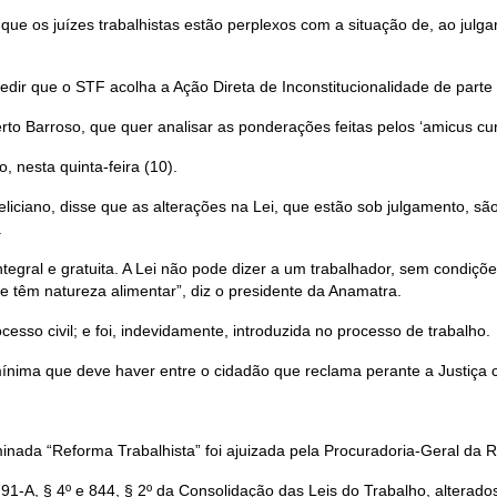
ue os juízes trabalhistas estão perplexos com a situação de, ao julgar
dir que o STF acolha a Ação Direta de Inconstitucionalidade de parte 
to Barroso, que quer analisar as ponderações feitas pelos ‘amicus curi
 nesta quinta-feira (10).
iciano, disse que as alterações na Lei, que estão sob julgamento, são 
.
 integral e gratuita. A Lei não pode dizer a um trabalhador, sem condi
ue têm natureza alimentar”, diz o presidente da Anamatra.
sso civil; e foi, indevidamente, introduzida no processo de trabalho.
mínima que deve haver entre o cidadão que reclama perante a Justiça 
ominada “Reforma Trabalhista” foi ajuizada pela Procuradoria-Geral da
 791-A, § 4º e 844, § 2º da Consolidação das Leis do Trabalho, alterado