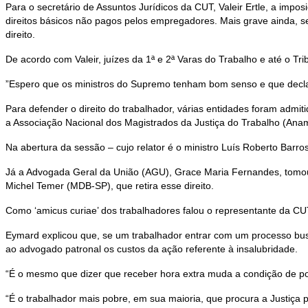
Para o secretário de Assuntos Jurídicos da CUT, Valeir Ertle, a impos
direitos básicos não pagos pelos empregadores. Mais grave ainda, se
direito.
De acordo com Valeir, juízes da 1ª e 2ª Varas do Trabalho e até o Tr
”Espero que os ministros do Supremo tenham bom senso e que declare
Para defender o direito do trabalhador, várias entidades foram admit
a Associação Nacional dos Magistrados da Justiça do Trabalho (Anam
Na abertura da sessão – cujo relator é o ministro Luís Roberto Barr
Já a Advogada Geral da União (AGU), Grace Maria Fernandes, tomou um
Michel Temer (MDB-SP), que retira esse direito.
Como ‘amicus curiae’ dos trabalhadores falou o representante da CUT
Eymard explicou que, se um trabalhador entrar com um processo busc
ao advogado patronal os custos da ação referente à insalubridade.
“É o mesmo que dizer que receber hora extra muda a condição de pobr
“É o trabalhador mais pobre, em sua maioria, que procura a Justiça 