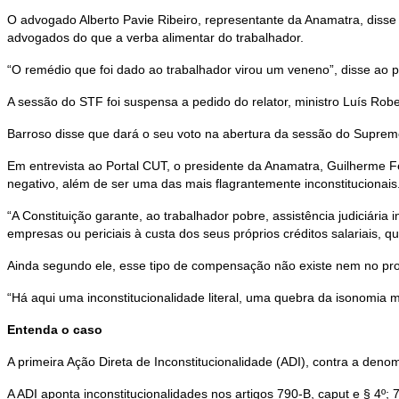
O advogado Alberto Pavie Ribeiro, representante da Anamatra, disse q
advogados do que a verba alimentar do trabalhador.
“O remédio que foi dado ao trabalhador virou um veneno”, disse ao pe
A sessão do STF foi suspensa a pedido do relator, ministro Luís Rober
Barroso disse que dará o seu voto na abertura da sessão do Supremo,
Em entrevista ao Portal CUT, o presidente da Anamatra, Guilherme Fel
negativo, além de ser uma das mais flagrantemente inconstitucionais
“A Constituição garante, ao trabalhador pobre, assistência judiciária
empresas ou periciais à custa dos seus próprios créditos salariais, q
Ainda segundo ele, esse tipo de compensação não existe nem no proce
“Há aqui uma inconstitucionalidade literal, uma quebra da isonomia 
Entenda o caso
A primeira Ação Direta de Inconstitucionalidade (ADI), contra a den
A ADI aponta inconstitucionalidades nos artigos 790-B, caput e § 4º;