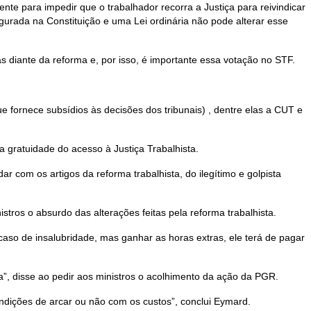
ente para impedir que o trabalhador recorra a Justiça para reivindicar
egurada na Constituição e uma Lei ordinária não pode alterar esse
as diante da reforma e, por isso, é importante essa votação no STF.
e fornece subsídios às decisões dos tribunais) , dentre elas a CUT e
 gratuidade do acesso à Justiça Trabalhista.
com os artigos da reforma trabalhista, do ilegítimo e golpista
tros o absurdo das alterações feitas pela reforma trabalhista.
aso de insalubridade, mas ganhar as horas extras, ele terá de pagar
a”, disse ao pedir aos ministros o acolhimento da ação da PGR.
ondições de arcar ou não com os custos”, conclui Eymard.