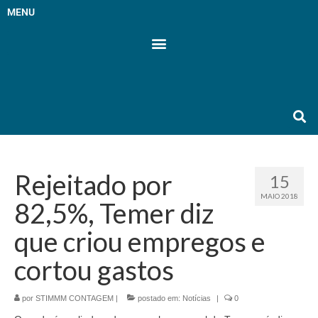
MENU
Rejeitado por
15
MAIO 2018
82,5%, Temer diz
que criou empregos e
cortou gastos
por
STIMMM CONTAGEM
|
postado em:
Notícias
|
0