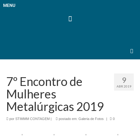
MENU
7º Encontro de
9
ABR 2019
Mulheres
Metalúrgicas 2019
por
STIMMM CONTAGEM
|
postado em:
Galeria de Fotos
|
0