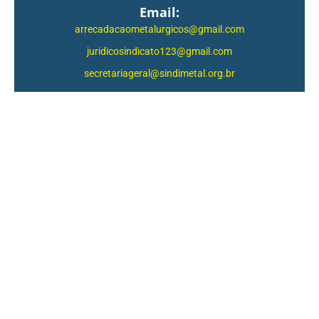
Email:
arrecadacaometalurgicos@gmail.com
juridicosindicato123@gmail.com
secretariageral@sindimetal.org.br