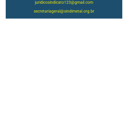
juridicosindicato123@gmail.com
secretariageral@sindimetal.org.br