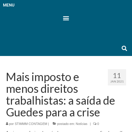
MENU
Mais imposto e
11
JAN 2021
menos direitos
trabalhistas: a saída de
Guedes para a crise
por
STIMMM CONTAGEM
|
postado em:
Notícias
|
0