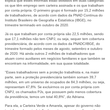
explica que esses informais estão divididos em duas categorias:
os que têm emprego sem carteira assinada e os que trabalham
por conta própria. O primeiro grupo é formado por 15,2 milhões
de trabalhadores, de acordo com dados da PNAD Contínua do
Instituto Brasileiro de Geografia e Estatística (IBGE), no
trimestre terminado em outubro de 2020.
Já os que trabalham por conta própria são 22,5 milhões, sendo
que 17,1 milhões não tem CNPJ, ou seja, sequer tem cobertura
previdenciária, de acordo com os dados da PNADC/IBGE, do
trimestre formado pelos meses de agosto, setembro e outubro
de 2020. Há ainda outros 2 milhões de trabalhadores que
atuam como auxiliares em negócios familiares e que também se
encontram na informalidade, em sua quase totalidade.
“Esses trabalhadores sem a proteção trabalhista e, na maior
parte, sem a proteção previdenciária também somam 39,7
milhões, em um universo de ocupados de 84,3 milhões, ou seja,
representam 47,8%. Se excluirmos os por conta própria com
CNPJ, os chamados PJs, que possuem pelo menos cobertura
da previdência, temos um total 40,8%”, diz Adriana.
Para ela, a Carteira Verde e Amarela, apesar do governo não