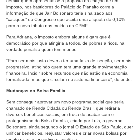
demitir quem apresentasse a proposta da criação de um
imposto, nos bastidores do Palácio do Planalto corre a
informação de que Jair Bolsonaro teria sinalizado aos
“caciques” do Congresso que aceita uma alíquota de 0,10%
para o novo tributo nos moldes da CPMF.
Para Adriana, o imposto embora alguns digam que é
democrático por que atingiria a todos, de pobres a ricos, na
verdade penaliza quem tem menos.
“Para ser mais justo deveria ter uma faixa de isenção, ser mais
progressivo, atingindo quem tem uma grande movimentação
financeira. Incidir sobre recursos que não estão na economia
formalizada, mas que circulam no sistema financeiro”, defende.
Mudanças no Bolsa Família
Sem conseguir aprovar um novo programa social que seria
chamado de Renda Cidadã ou Renda Brasil, que retiraria
diversos benefícios sociais, em troca de acabar com o
protagonismo do Bolsa Família, criado por Lula, o governo
Bolsonaro, ainda segundo o jornal O Estado de São Paulo, quer
unificar benefícios, reajustar valores e criar novas bolsas por
mérito escolar, esportivo e científico.