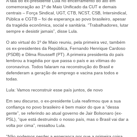
A fala do ex-presidente Lula no encerramento do ato em
comemoração ao 1º de Maio Unificado da CUT e demais
centrais – Força Sindical, UGT, CTB, NCST, CSB, Intersindical,
Pública e CGTB – foi de esperança ao povo brasileiro, apesar
da tragédia econômica, social e sanitária. “Trabalhadores, lutar
sempre e desistir jamais”, disse Lula.
O ato virtual do 1º de Maio reuniu, pela primeira vez, também
os ex-presidentes da República, Fernando Henrique Cardoso
(PSDB) e Dilma Rousseff (PT). A primeira presidenta do país
lembrou a tragédia por que passa o país e as vítimas do
coronavírus. Todos falaram na reconstrução do Brasil e
defenderam a geração de emprego e vacina para todos e
todas.
Lula: Vamos reconstruir esse país juntos, de novo
Em seu discurso, o ex-presidente Lula reafirmou que a sua
confiança no povo brasileiro é bem maior do que a “dessa
gente”, se referindo ao atual governo de Jair Bolsonaro (ex-
PSL), “que está destruindo o nosso país, mas o Brasil vai dar a
volta por cima”, ressaltou Lula.
“Não podemos perder a esperança por que a primeira coisa