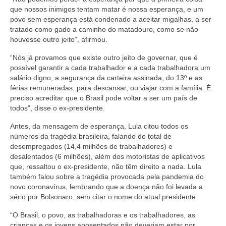
que nossos inimigos tentam matar é nossa esperança, e um
povo sem esperança está condenado a aceitar migalhas, a ser
tratado como gado a caminho do matadouro, como se não
houvesse outro jeito”, afirmou.
“Nós já provamos que existe outro jeito de governar, que é
possível garantir a cada trabalhador e a cada trabalhadora um
salário digno, a segurança da carteira assinada, do 13º e as
férias remuneradas, para descansar, ou viajar com a família. É
preciso acreditar que o Brasil pode voltar a ser um país de
todos”, disse o ex-presidente.
Antes, da mensagem de esperança, Lula citou todos os
números da tragédia brasileira, falando do total de
desempregados (14,4 milhões de trabalhadores) e
desalentados (6 milhões), além dos motoristas de aplicativos
que, ressaltou o ex-presidente, não têm direito a nada. Lula
também falou sobre a tragédia provocada pela pandemia do
novo coronavírus, lembrando que a doença não foi levada a
sério por Bolsonaro, sem citar o nome do atual presidente.
“O Brasil, o povo, as trabalhadoras e os trabalhadores, as
crianças e os jovens aposentados não deveriam estar por