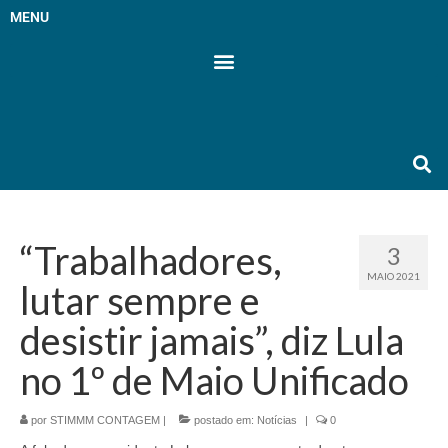
MENU
“Trabalhadores,
3
MAIO 2021
lutar sempre e
desistir jamais”, diz Lula
no 1º de Maio Unificado
por
STIMMM CONTAGEM
|
postado em:
Notícias
|
0