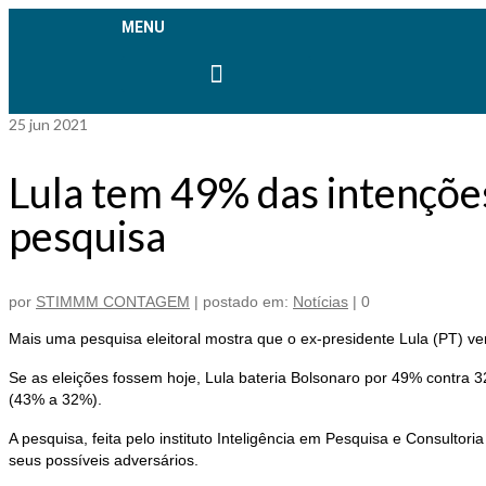
MENU
Agendar Homologação
Aplicativo SINDIMETAL
25
jun 2021
Lula tem 49% das intenções 
pesquisa
por
STIMMM CONTAGEM
|
postado em:
Notícias
|
0
Mais uma pesquisa eleitoral mostra que o ex-presidente Lula (PT) ve
Se as eleições fossem hoje, Lula bateria Bolsonaro por 49% contra 32
(43% a 32%).
A pesquisa, feita pelo instituto Inteligência em Pesquisa e Consulto
seus possíveis adversários.