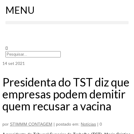
MENU
14
set 2021
Presidenta do TST diz que
empresas podem demitir
quem recusar a vacina
por
STIMMM CONTAGEM
|
postado em:
Notícias
|
0