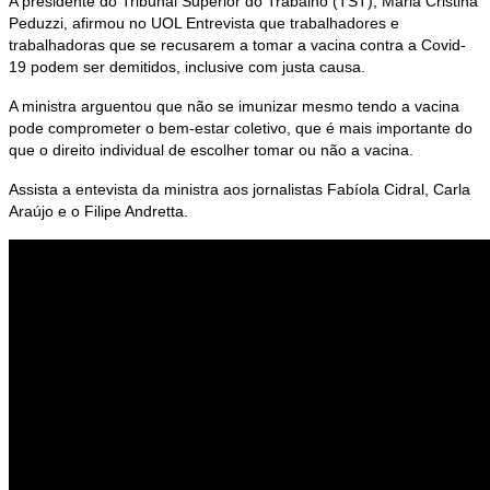
A presidente do Tribunal Superior do Trabalho (TST), Maria Cristina
Peduzzi, afirmou no UOL Entrevista que trabalhadores e
trabalhadoras que se recusarem a tomar a vacina contra a Covid-
19 podem ser demitidos, inclusive com justa causa.
A ministra arguentou que não se imunizar mesmo tendo a vacina
pode comprometer o bem-estar coletivo, que é mais importante do
que o direito individual de escolher tomar ou não a vacina.
Assista a entevista da ministra aos jornalistas Fabíola Cidral, Carla
Araújo e o Filipe Andretta.