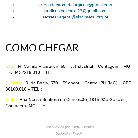
arrecadacaometalurgicos@gmail.com
juridicosindicato123@gmail.com
secretariageral@sindimetal.org.br
COMO CHEGAR
Sede:
R. Camilo Flamarion, 55 – J. Industrial – Contagem – MG
– CEP 32215.310 – TEL.:
(31) 3369-0516
Subsede:
R. da Bahia, 570 – 5º andar – Centro -BH (MG) – CEP
30160.010 – TEL.:
(31) 3222-7776
Clube:
Rua Nossa Senhora da Conceição, 1915 São Gonçalo,
Contagem- MG – Tel.
31 98684-8975
Desenvolvido por
Direta Sistemas
Designed by Freepik