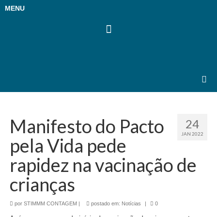
MENU
Manifesto do Pacto
24
JAN 2022
pela Vida pede
rapidez na vacinação de
crianças
por
STIMMM CONTAGEM
|
postado em:
Notícias
|
0