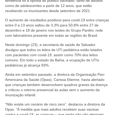
tendência foi a oposta do público vacinado, tanto de adultos
como de adolescentes a partir de 12 anos, que estão
recebendo os imunizantes desde setembro de 2021.
O aumento de resultados positivos para covid-19 entre crianças
entre 0 a 13 anos saltou de 3,3% para 50,8% entre 27 de
dezembro e 18 de janeiro nos testes do Grupo Pardini, rede
com laboratórios presente em todas as regiões do Brasil.
Neste domingo (23), a secretaria de saúde de Salvador
divulgou que todos os leitos de UTI pediátrica estão lotados
com pacientes com covid-19, assim como 70% dos leitos
comuns. Em todo o estado da Bahia, a ocupação de UTIs
pediátricas já alcança 93%.
Ainda em setembro passado, a diretora da Organização Pan-
Americana da Saúde (Opas), Carissa Etienne, havia alertado
que crianças também desenvolvem quadros graves da doença
e criticou o retorno presencial às aulas sem o aumento da
imunização infantil.
“Não existe um cenário de risco zero”, destacou a diretora da
Opas. “À medida que mais adultos recebem suas vacinas
contra a covid-19, as crianças – que ainda não são elegíveis