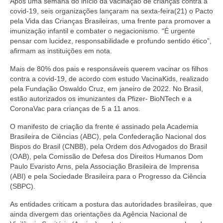
Após uma semana do início da vacinação de crianças contra a
covid-19, seis organizações lançaram na sexta-feira(21) o Pacto
pela Vida das Crianças Brasileiras, uma frente para promover a
imunização infantil e combater o negacionismo. “É urgente
pensar com lucidez, responsabilidade e profundo sentido ético”,
afirmam as instituições em nota.
Mais de 80% dos pais e responsáveis querem vacinar os filhos
contra a covid-19, de acordo com estudo VacinaKids, realizado
pela Fundação Oswaldo Cruz, em janeiro de 2022. No Brasil,
estão autorizados os imunizantes da Pfizer- BioNTech e a
CoronaVac para crianças de 5 a 11 anos.
O manifesto de criação da frente é assinado pela Academia
Brasileira de Ciências (ABC), pela Confederação Nacional dos
Bispos do Brasil (CNBB), pela Ordem dos Advogados do Brasil
(OAB), pela Comissão de Defesa dos Direitos Humanos Dom
Paulo Evaristo Arns, pela Associação Brasileira de Imprensa
(ABI) e pela Sociedade Brasileira para o Progresso da Ciência
(SBPC).
As entidades criticam a postura das autoridades brasileiras, que
ainda divergem das orientações da Agência Nacional de