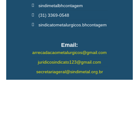
sindimetalbhcontagem
(31) 3369-0548
sindicatometalurgicos.bhcontagem
Email:
arrecadacaometalurgicos@gmail.com
juridicosindicato123@gmail.com
secretariageral@sindimetal.org.br