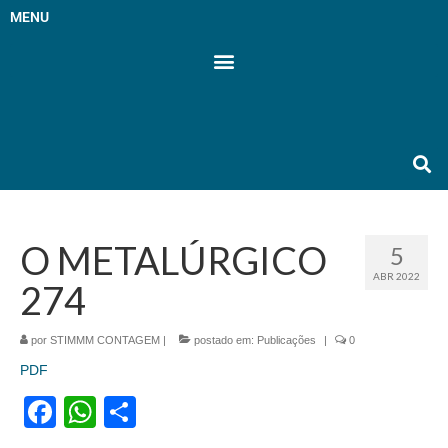
MENU
O METALÚRGICO
5
ABR 2022
274
por
STIMMM CONTAGEM
|
postado em:
Publicações
|
0
PDF
Facebook
WhatsApp
Share