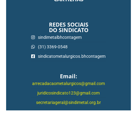
REDES SOCIAIS
DO SINDICATO
sindimetalbhcontagem
(31) 3369-0548
sindicatometalurgicos.bhcontagem
Email:
arrecadacaometalurgicos@gmail.com
juridicosindicato123@gmail.com
secretariageral@sindimetal.org.br