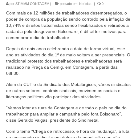
por
STIMMM CONTAGEM
|
postado em:
Notícias
|
0
Com mais de 12 milhões de trabalhadores desempregados, o
poder de compra da população sendo corroído pela inflação de
10,74% e direitos trabalhistas sendo flexibilizados e retirados a
cada dia pelo desgoverno Bolsonaro, é difícil ter motivos para
comemorar o dia do trabalhador.
Depois de dois anos celebrando a data de forma virtual, este
ano as atividades do dia 1º de maio voltam a ser presenciais. O
tradicional protesto dos trabalhadores e trabalhadoras será
realizado na Praça da Cemig, em Contagem, a partir das
08h30.
Além da CUT e do Sindicato dos Metalúrgicos, vários sindicatos
de outros setores, centrais sindicais, movimentos sociais e
lideranças políticas vão participar das atividades.
“Vamos lotar as ruas de Contagem e de todo o país no dia do
trabalhador para ampliar a campanha pelo fora Bolsonaro”,
disse Geraldo Valgas, presidente do Sindimetal.
Com o tema “Chega de retrocesso, é hora de mudança”, a luta
do movimento sindical é em defesa da população que não