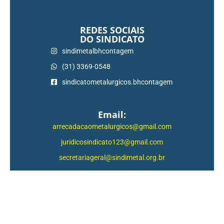
REDES SOCIAIS
DO SINDICATO
sindimetalbhcontagem
(31) 3369-0548
sindicatometalurgicos.bhcontagem
Email:
arrecadacaometalurgicos@gmail.com
juridicosindicato123@gmail.com
secretariageral@sindimetal.org.br