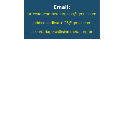
Email:
arrecadacaometalurgicos@gmail.com
juridicosindicato123@gmail.com
secretariageral@sindimetal.org.br