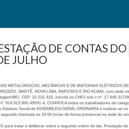
RESTAÇÃO DE CONTAS DO
 DE JULHO
IAS METALÚRGICAS, MECÂNICAS E DE MATERIAIS ELÉTRICOS DE
ZEDO, IBIRITÉ, NOVA LIMA, RAPOSOS E RIO ACIMA, com sede n
Contagem/MG, CEP: 32.215-310, inscrita no CNPJ sob o nº. 17.448.317/
 nº. 914.023.805.49591-4, CONVOCA todos os trabalhadores da catego
seu Estatuto Social de ASSEMBLEIA GERAL ORDINARIA a realizar-se no 
 segunda chamada as 18:00 horas de forma presencial na sede do sin
G para tratar e deliberar sobre a seguinte ordem do dia: Prestação d