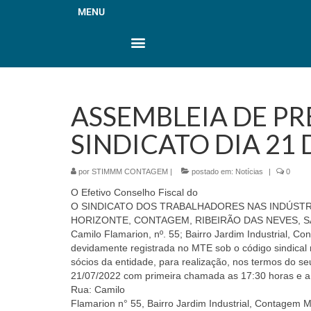
MENU
ASSEMBLEIA DE P
SINDICATO DIA 21
por
STIMMM CONTAGEM
|
postado em:
Notícias
|
0
O Efetivo Conselho Fiscal do
O SINDICATO DOS TRABALHADORES NAS INDÚSTR
HORIZONTE, CONTAGEM, RIBEIRÃO DAS NEVES, SAR
Camilo Flamarion, nº. 55; Bairro Jardim Industrial, 
devidamente registrada no MTE sob o código sindical
sócios da entidade, para realização, nos termos do 
21/07/2022 com primeira chamada as 17:30 horas e a
Rua: Camilo
Flamarion n° 55, Bairro Jardim Industrial, Contagem M