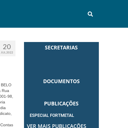
20
SECRETARIAS
JUL 2022
DOCUMENTOS
 BELO
a Rua
0001-98,
ria
PUBLICAÇÕES
dia
dicato,
ESPECIAL FORTMETAL
e Contas
VER MAIS PUBLICAÇÕES