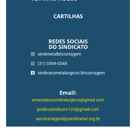
CARTILHAS
REDES SOCIAIS
DO SINDICATO
sindimetalbhcontagem
(31) 3369-0548
sindicatometalurgicos.bhcontagem
Email:
arrecadacaometalurgicos@gmail.com
juridicosindicato123@gmail.com
secretariageral@sindimetal.org.br