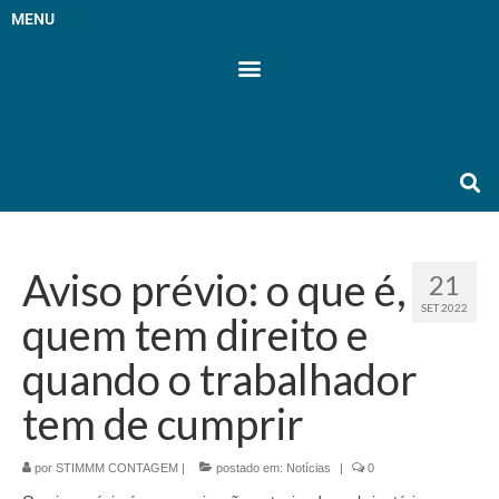
MENU
Aviso prévio: o que é,
21
SET 2022
quem tem direito e
quando o trabalhador
tem de cumprir
por
STIMMM CONTAGEM
|
postado em:
Notícias
|
0