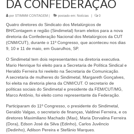
DA CONFEDERAÇÃO
por
STIMMM CONTAGEM
|
postado em:
Notícias
|
0
Quatro diretores do Sindicato dos Metalúrgicos de
BH/Contagem e região (Sindimetal) foram eleitos para a nova
diretoria da Confederação Nacional dos Metalúrgicos da CUT
(CNM/CUT), durante o 11º Congresso, que aconteceu nos dias
9, 10 e 11 de maio, em Guarulhos, SP.
O Sindimetal tem dois representantes na diretoria executiva.
Mario Henrique foi eleito para a Secretaria de Política Sindical e
Heraldo Ferreira foi reeleito na Secretaria de Comunicação.
A secretaria de mulheres do Sindimetal, Margareth Gonçalves,
foi eleita na diretoria plena da CNM/CUT. O secretario de
políticas sociais do Sindimetal e presidente da FEM/CUT/MG,
Marco Antônio, foi eleito como representante da Federação.
Participaram do 11º Congresso, o presidente do Sindimetal,
Geraldo Valgas, o secretario de finanças, Valdinei Ferreira, e os
diretores Maximiliano Machado (Max), Maria Dorvalina Ferreira
(Dora), Edson José da Silva (Edinho), Carlos Juvêncio
(Dedinho), Adilson Pereira e Stefânio Marques.