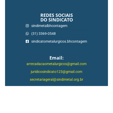
REDES SOCIAIS
DO SINDICATO
sindimetalbhcontagem
(31) 3369-0548
sindicatometalurgicos.bhcontagem
Email:
arrecadacaometalurgicos@gmail.com
juridicosindicato123@gmail.com
secretariageral@sindimetal.org.br