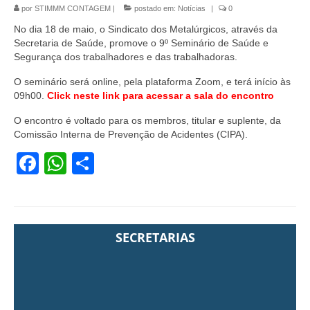
por
STIMMM CONTAGEM
|
postado em:
Notícias
|
0
No dia 18 de maio, o Sindicato dos Metalúrgicos, através da
Secretaria de Saúde, promove o 9º Seminário de Saúde e
Segurança dos trabalhadores e das trabalhadoras.
O seminário será online, pela plataforma Zoom, e terá início às
09h00.
Click neste link para acessar a sala do encontro
O encontro é voltado para os membros, titular e suplente, da
Comissão Interna de Prevenção de Acidentes (CIPA).
Facebook
WhatsApp
Share
SECRETARIAS