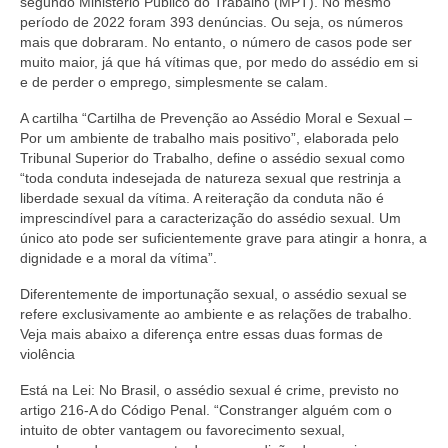
segundo Ministério Público do Trabalho (MPT). No mesmo
período de 2022 foram 393 denúncias. Ou seja, os números
mais que dobraram. No entanto, o número de casos pode ser
muito maior, já que há vítimas que, por medo do assédio em si
e de perder o emprego, simplesmente se calam.
A cartilha “Cartilha de Prevenção ao Assédio Moral e Sexual –
Por um ambiente de trabalho mais positivo”, elaborada pelo
Tribunal Superior do Trabalho, define o assédio sexual como
“toda conduta indesejada de natureza sexual que restrinja a
liberdade sexual da vítima. A reiteração da conduta não é
imprescindível para a caracterização do assédio sexual. Um
único ato pode ser suficientemente grave para atingir a honra, a
dignidade e a moral da vítima”.
Diferentemente de importunação sexual, o assédio sexual se
refere exclusivamente ao ambiente e as relações de trabalho.
Veja mais abaixo a diferença entre essas duas formas de
violência
Está na Lei: No Brasil, o assédio sexual é crime, previsto no
artigo 216-A do Código Penal. “Constranger alguém com o
intuito de obter vantagem ou favorecimento sexual,