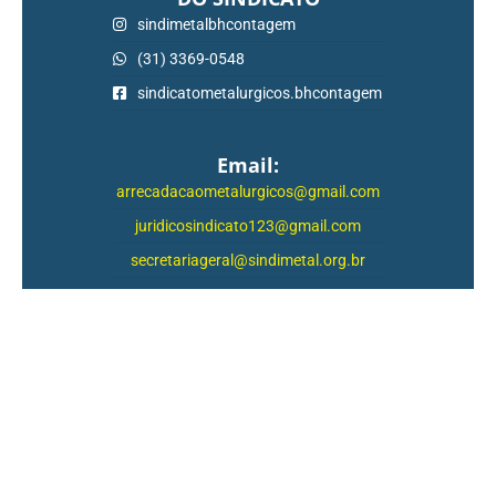
sindimetalbhcontagem
(31) 3369-0548
sindicatometalurgicos.bhcontagem
Email:
arrecadacaometalurgicos@gmail.com
juridicosindicato123@gmail.com
secretariageral@sindimetal.org.br