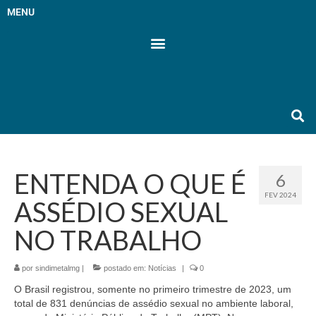
MENU
ENTENDA O QUE É
6
FEV 2024
ASSÉDIO SEXUAL
NO TRABALHO
por
sindimetalmg
|
postado em:
Notícias
|
0
O Brasil registrou, somente no primeiro trimestre de 2023, um
total de 831 denúncias de assédio sexual no ambiente laboral,