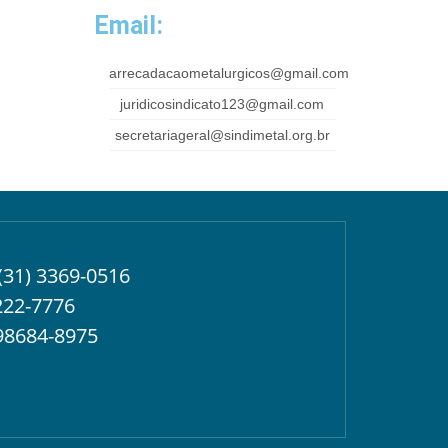
Email:
arrecadacaometalurgicos@gmail.com
juridicosindicato123@gmail.com
secretariageral@sindimetal.org.br
(31) 3369-0516
222-7776
98684-8975