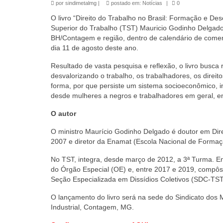
por
sindimetalmg
|
postado em:
Notícias
|
0
O livro “Direito do Trabalho no Brasil: Formação e Des
Superior do Trabalho (TST) Mauricio Godinho Delgado,
BH/Contagem e região, dentro de calendário de comem
dia 11 de agosto deste ano.
Resultado de vasta pesquisa e reflexão, o livro busca
desvalorizando o trabalho, os trabalhadores, os direit
forma, por que persiste um sistema socioeconômico, inst
desde mulheres a negros e trabalhadores em geral, e
O autor
O ministro Maurício Godinho Delgado é doutor em Dir
2007 e diretor da Enamat (Escola Nacional de Formaç
No TST, integra, desde março de 2012, a 3ª Turma. E
do Órgão Especial (OE) e, entre 2017 e 2019, compôs 
Seção Especializada em Dissídios Coletivos (SDC-TST)
O lançamento do livro será na sede do Sindicato dos 
Industrial, Contagem, MG.