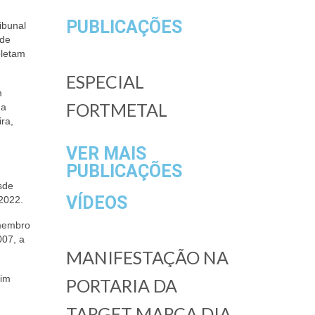
PUBLICAÇÕES
ibunal
 de
pletam
ESPECIAL
m
FORTMETAL
ma
ira,
VER MAIS
PUBLICAÇÕES
sde
VÍDEOS
2022.
 membro
007, a
MANIFESTAÇÃO NA
dim
PORTARIA DA
TARGET MARCA DIA