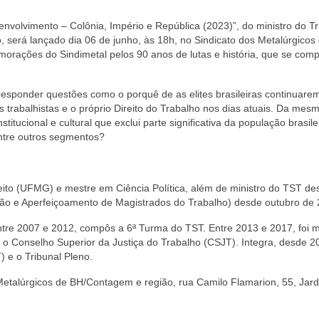
envolvimento – Colônia, Império e República (2023)”, do ministro do Tr
 será lançado dia 06 de junho, às 18h, no Sindicato dos Metalúrgicos
orações do Sindimetal pelos 90 anos de lutas e história, que se com
 responder questões como o porquê de as elites brasileiras continuare
os trabalhistas e o próprio Direito do Trabalho nos dias atuais. Da mes
itucional e cultural que exclui parte significativa da população brasile
ntre outros segmentos?
eito (UFMG) e mestre em Ciência Política, além de ministro do TST de
ão e Aperfeiçoamento de Magistrados do Trabalho) desde outubro de 
ntre 2007 e 2012, compôs a 6ª Turma do TST. Entre 2013 e 2017, foi
o Conselho Superior da Justiça do Trabalho (CSJT). Integra, desde 2
 e o Tribunal Pleno.
Metalúrgicos de BH/Contagem e região, rua Camilo Flamarion, 55, Jar