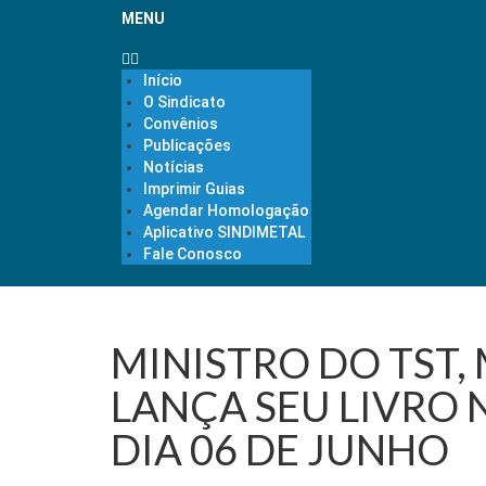
MENU
Início
O Sindicato
Convênios
Publicações
Notícias
Imprimir Guias
Agendar Homologação
Aplicativo SINDIMETAL
Fale Conosco
MINISTRO DO TST
LANÇA SEU LIVRO 
DIA 06 DE JUNHO