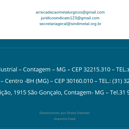
arrecadacaometalurgicos@gmail.com
juridicosindicato123@gmail.com
secretariageral@sindimetal.org.br
ndustrial – Contagem – MG – CEP 32215.310 – TEL.:
 – Centro -BH (MG) – CEP 30160.010 – TEL.:
(31) 3
ção, 1915 São Gonçalo, Contagem- MG – Tel.
31 
Desenvolvido por
Direta Sistemas
Designed by Freepik