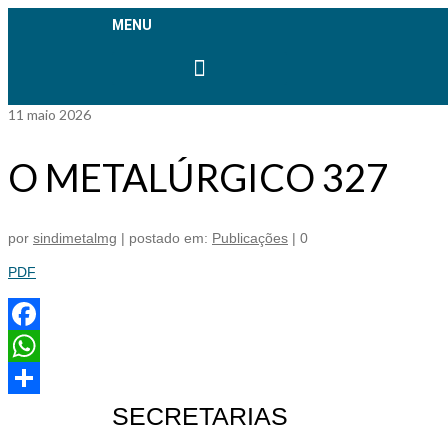
MENU
Aplicativo SINDIMETAL
11
maio 2026
O METALÚRGICO 327
por
sindimetalmg
|
postado em:
Publicações
|
0
PDF
Facebook
WhatsApp
Share
SECRETARIAS