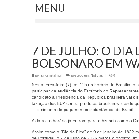
MENU
7 DE JULHO: O DIA
BOLSONARO EM W
por
sindimetalmg
|
postado em:
Notícias
|
0
Nesta terça-feira (7), às 11h no horário de Brasília,
participar da audiência do Escritório do Representa
candidato à Presidência da República brasileira vai d
taxação dos EUA contra produtos brasileiros, desde qu
— o sistema de pagamentos instantâneos do Brasil — 
A data e o horário já entram para a história como o Di
Assim como o “Dia do Fico” de 9 de janeiro de 1822 m
de Portugal, o 7 de julho de 2026 marca o oposto: um