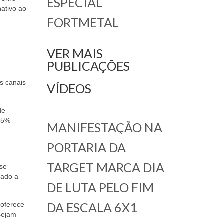
ESPECIAL
nativo ao
FORTMETAL
VER MAIS
PUBLICAÇÕES
s canais
VÍDEOS
de
 25%
MANIFESTAÇÃO NA
PORTARIA DA
TARGET MARCA DIA
 se
tado a
DE LUTA PELO FIM
DA ESCALA 6X1
 oferece
sejam