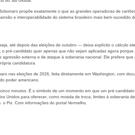
os do Sul Global.
 Bolsonaro propõe exatamente o que as grandes operadoras de cartõe
nsão e interoperabilidade do sistema brasileiro mais bem-sucedido d
ja, até depois das eleições de outubro — deixa explícito o cálculo elei
as; o pré-candidato quer apenas que não sejam aplicadas agora porque 
 agressão externa e de ataque à soberania nacional. Ele prefere que 
rópria candidatura.
sonaro nas eleições de 2026, feita diretamente em Washington, com do
do poder americano.
e cinco minutos. É o símbolo de um momento em que um pré-candidato
ados Unidos para oferecer, como moeda de troca, limites à soberania d
s: o Pix. Com informações do portal Vermelho.