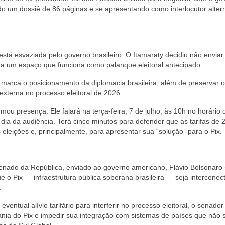
do um dossiê de 86 páginas e se apresentando como interlocutor alter
 está esvaziada pelo governo brasileiro. O Itamaraty decidiu não enviar
e a um espaço que funciona como palanque eleitoral antecipado.
 marca o posicionamento da diplomacia brasileira, além de preservar o
 externa no processo eleitoral de 2026.
ou presença. Ele falará na terça-feira, 7 de julho, às 10h no horário 
dia da audiência. Terá cinco minutos para defender que as tarifas de
leições e, principalmente, para apresentar sua “solução” para o Pix.
nado da República, enviado ao governo americano, Flávio Bolsonaro
 o Pix — infraestrutura pública soberana brasileira — seja interconec
.
ventual alívio tarifário para interferir no processo eleitoral, o senador
ania do Pix e impedir sua integração com sistemas de países que não 