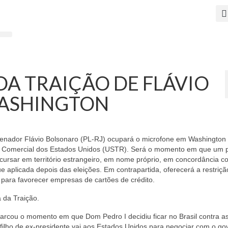
 DA TRAIÇÃO DE FLÁVIO
ASHINGTON
 o senador Flávio Bolsonaro (PL-RJ) ocupará o microfone em Washington
nte Comercial dos Estados Unidos (USTR). Será o momento em que um 
iscursar em território estrangeiro, em nome próprio, em concordância c
e aplicada depois das eleições. Em contrapartida, oferecerá a restriçã
para favorecer empresas de cartões de crédito.
a da Traição.
arcou o momento em que Dom Pedro I decidiu ficar no Brasil contra a
 filho de ex-presidente vai aos Estados Unidos para negociar com o go