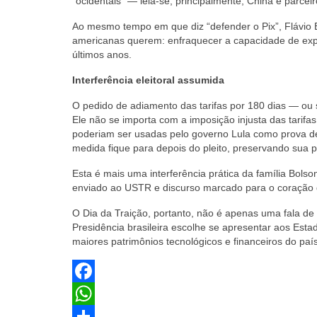
“ocidentais” — leia-se, principalmente, China e parceir
Ao mesmo tempo em que diz “defender o Pix”, Flávio
americanas querem: enfraquecer a capacidade de expa
últimos anos.
Interferência eleitoral assumida
O pedido de adiamento das tarifas por 180 dias — ou se
Ele não se importa com a imposição injusta das tarif
poderiam ser usadas pelo governo Lula como prova de
medida fique para depois do pleito, preservando sua p
Esta é mais uma interferência prática da família Bol
enviado ao USTR e discurso marcado para o coração 
O Dia da Traição, portanto, não é apenas uma fala d
Presidência brasileira escolhe se apresentar aos Est
maiores patrimônios tecnológicos e financeiros do paí
Facebook
WhatsApp