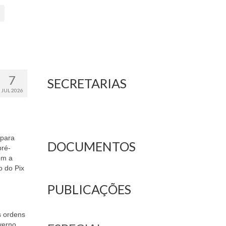
7
SECRETARIAS
JUL 2026
 para
DOCUMENTOS
pré-
om a
o do Pix
PUBLICAÇÕES
s ordens
verno