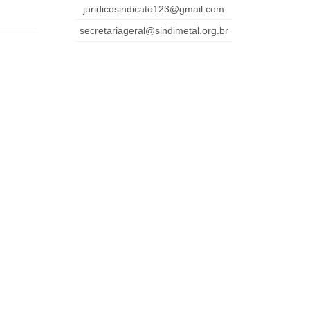
juridicosindicato123@gmail.com
secretariageral@sindimetal.org.br