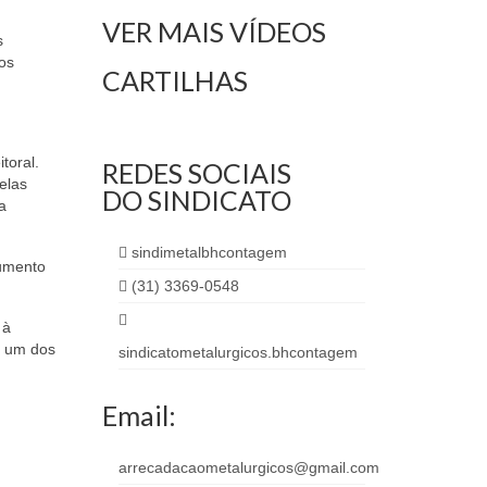
VER MAIS VÍDEOS
s
os
CARTILHAS
toral.
REDES SOCIAIS
elas
DO SINDICATO
a
sindimetalbhcontagem
cumento
(31) 3369-0548
 à
e um dos
sindicatometalurgicos.bhcontagem
Email:
arrecadacaometalurgicos@gmail.com