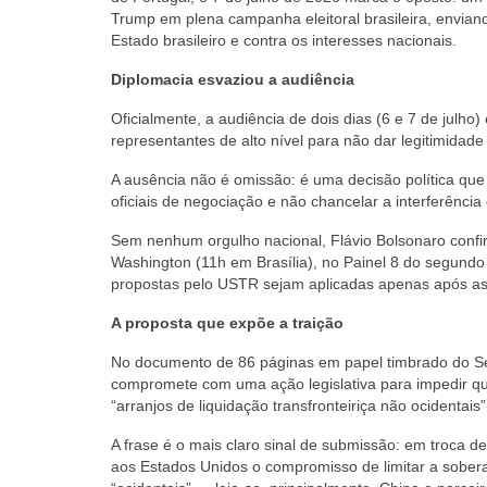
Trump em plena campanha eleitoral brasileira, envian
Estado brasileiro e contra os interesses nacionais.
Diplomacia esvaziou a audiência
Oficialmente, a audiência de dois dias (6 e 7 de julho)
representantes de alto nível para não dar legitimidad
A ausência não é omissão: é uma decisão política que
oficiais de negociação e não chancelar a interferência
Sem nenhum orgulho nacional, Flávio Bolsonaro confirm
Washington (11h em Brasília), no Painel 8 do segundo 
propostas pelo USTR sejam aplicadas apenas após as e
A proposta que expõe a traição
No documento de 86 páginas em papel timbrado do Se
compromete com uma ação legislativa para impedir que
“arranjos de liquidação transfronteiriça não ocidentais”
A frase é o mais claro sinal de submissão: em troca de e
aos Estados Unidos o compromisso de limitar a sober