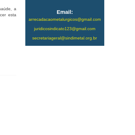
saúde, a
Email:
cer esta
arrecadacaometalurgicos@gmail.com
juridicosindicato123@gmail.com
secretariageral@sindimetal.org.br