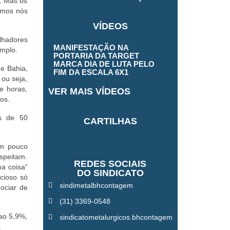
s. Mas os
somos nós
VÍDEOS
lhadores
MANIFESTAÇÃO NA
emplo.
PORTARIA DA TARGET
MARCA DIA DE LUTA PELO
e Bahia,
FIM DA ESCALA 6X1
 ou seja,
e horas,
VER MAIS VÍDEOS
os.
s de 50
CARTILHAS
um pouco
espeitam.
REDES SOCIAIS
a coisa”
DO SINDICATO
ncioso só
sindimetalbhcontagem
ociar de
(31) 3369-0548
 ao 5,9%,
sindicatometalurgicos.bhcontagem
.