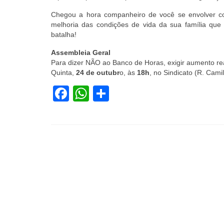
Chegou a hora companheiro de você se envolver com
melhoria das condições de vida da sua família qu
batalha!
Assembleia Geral
Para dizer NÃO ao Banco de Horas, exigir aumento real
Quinta,
24 de outubr
o, às
18h
, no Sindicato (R. Cami
Facebook
WhatsApp
Share