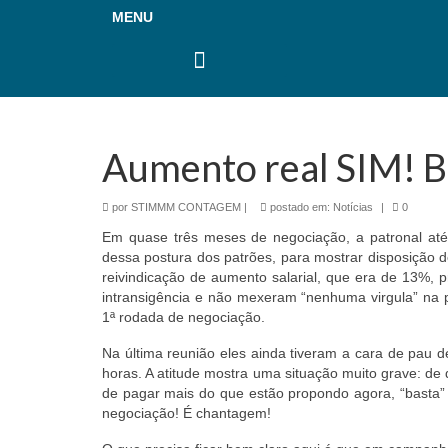
MENU
Aplicativo SINDIMETAL
Aumento real SIM! 
por
STIMMM CONTAGEM
|
postado em:
Notícias
|
0
Em quase três meses de negociação, a patronal at
dessa postura dos patrões, para mostrar disposição 
reivindicação de aumento salarial, que era de 13%, 
intransigência e não mexeram “nenhuma virgula” na p
1ª rodada de negociação.
Na última reunião eles ainda tiveram a cara de pau d
horas. A atitude mostra uma situação muito grave: de 
de pagar mais do que estão propondo agora, “basta” 
negociação! É chantagem!