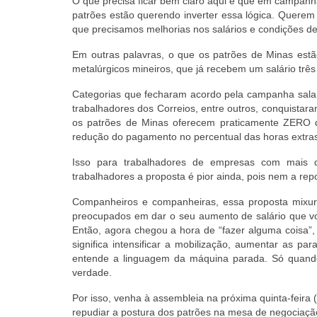
O que precisa ficar bem claro aqui é que em campanha
patrões estão querendo inverter essa lógica. Querem
que precisamos melhorias nos salários e condições de
Em outras palavras, o que os patrões de Minas estã
metalúrgicos mineiros, que já recebem um salário tr
Categorias que fecharam acordo pela campanha salar
trabalhadores dos Correios, entre outros, conquista
os patrões de Minas oferecem praticamente ZERO 
redução do pagamento no percentual das horas extras 
Isso para trabalhadores de empresas com mais
trabalhadores a proposta é pior ainda, pois nem a repo
Companheiros e companheiras, essa proposta mixu
preocupados em dar o seu aumento de salário que você
Então, agora chegou a hora de “fazer alguma coisa”,
significa intensificar a mobilização, aumentar as pa
entende a linguagem da máquina parada. Só quando
verdade.
Por isso, venha à assembleia na próxima quinta-feira
repudiar a postura dos patrões na mesa de negociação 