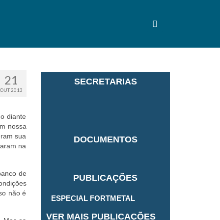
21
SECRETARIAS
OUT 2013
o diante
am nossa
eram sua
DOCUMENTOS
taram na
 banco de
PUBLICAÇÕES
condições
so não é
ESPECIAL FORTMETAL
VER MAIS PUBLICAÇÕES