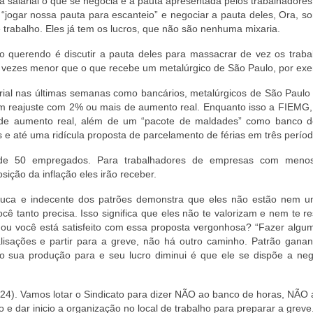
 salarial o que se negocia é a pauta apresentada pelos trabalhadore
 “jogar nossa pauta para escanteio” e negociar a pauta deles, Ora, 
 trabalho. Eles já tem os lucros, que não são nenhuma mixaria.
o querendo é discutir a pauta deles para massacrar de vez os traba
ês vezes menor que o que recebe um metalúrgico de São Paulo, por ex
ial nas últimas semanas como bancários, metalúrgicos de São Paulo 
ram reajuste com 2% ou mais de aumento real. Enquanto isso a FIEMG,
de aumento real, além de um “pacote de maldades” como banco d
e até uma ridícula proposta de parcelamento de férias em três períod
 de 50 empregados. Para trabalhadores de empresas com meno
sição da inflação eles irão receber.
ruca e indecente dos patrões demonstra que eles não estão nem 
 tanto precisa. Isso significa que eles não te valorizam e nem te r
 ou você está satisfeito com essa proposta vergonhosa? “Fazer algum
ralisações e partir para a greve, não há outro caminho. Patrão gana
 sua produção para e seu lucro diminui é que ele se dispõe a neg
 (24). Vamos lotar o Sindicato para dizer NÃO ao banco de horas, NÃO
e dar inicio a organização no local de trabalho para preparar a greve