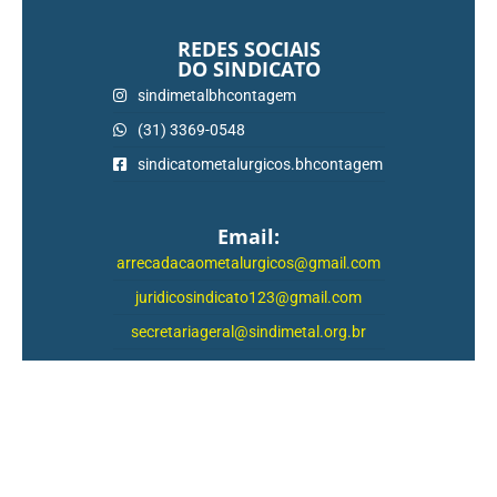
REDES SOCIAIS
DO SINDICATO
sindimetalbhcontagem
(31) 3369-0548
sindicatometalurgicos.bhcontagem
Email:
arrecadacaometalurgicos@gmail.com
juridicosindicato123@gmail.com
secretariageral@sindimetal.org.br