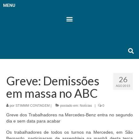
MENU
Greve: Demissões
26
AGO 2015
em massa no ABC
por
STIMMM CONTAGEM
|
postado em:
Notícias
|
0
Greve dos Trabalhadores na Mercedes-Benz entra no segundo
dia e sem data para acabar
Os trabalhadores de todos os turnos na Mercedes, em São
Bernardo, participaram de assembleia na manhã desta terça