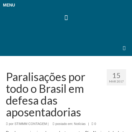
MENU
Paralisações por
15
MAR 2017
todo o Brasil em
defesa das
aposentadorias
por
STIMMM CONTAGEM
|
postado em:
Notícias
|
0