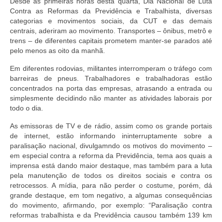
Desde as primeiras horas desta quarta, Dia Nacional de Luta
Contra as Reformas da Previdência e Trabalhista, diversas
categorias e movimentos sociais, da CUT e das demais
centrais, aderiram ao movimento. Transportes – ônibus, metrô e
trens – de diferentes capitais prometem manter-se parados até
pelo menos as oito da manhã.
Em diferentes rodovias, militantes interromperam o tráfego com
barreiras de pneus. Trabalhadores e trabalhadoras estão
concentrados na porta das empresas, atrasando a entrada ou
simplesmente decidindo não manter as atividades laborais por
todo o dia.
As emissoras de TV e de rádio, assim como os grande portais
de internet, estão informando ininterruptamente sobre a
paralisação nacional, divulgamndo os motivos do movimento –
em especial contra a reforma da Previdência, tema aos quais a
imprensa está dando maior destaque, mas também para a luta
pela manutenção de todos os direitos sociais e contra os
retrocessos. A mídia, para não perder o costume, porém, dá
grande destaque, em tom negativo, a algumas consequências
do movimento, afirmando, por exemplo: “Paralisação contra
reformas trabalhista e da Previdência causou também 139 km