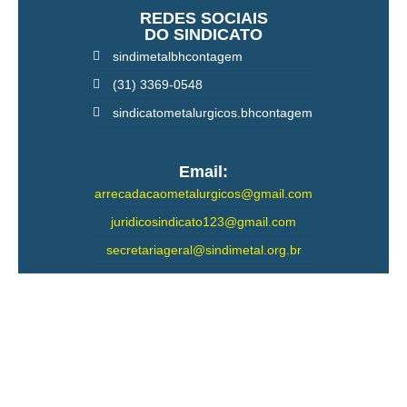
REDES SOCIAIS
DO SINDICATO
sindimetalbhcontagem
(31) 3369-0548
sindicatometalurgicos.bhcontagem
Email:
arrecadacaometalurgicos@gmail.com
juridicosindicato123@gmail.com
secretariageral@sindimetal.org.br