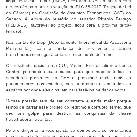
ilegítimo Michel Temer (PMDB) aceitaram fazer um acordo com
a oposição para adiar a votação do PLC 38/2017 (Projeto de Lei
da Câmara) na Comissão de Assuntos Econômicos (CAE) do
Senado. A leitura do relatório do senador Ricardo Ferraço
(PSDB-ES), favorável ao projeto, ficou para a próxima terça-
feira (6).
Nas contas do Diap (Departamento Intersindical de Assessoria
Parlamentar), com a mudança de três votos a classe
trabalhadora conseguirá enterrar o desmonte de Temer.
O presidente nacional da CUT, Vagner Freitas, afirmou que a
Central já orientou suas bases para que mapeie todos os
senadores presentes na CAE e pressione ainda mais os
parlamentares nos estados, nos aeroportos e em todos os
espaços por onde eles circulam para fazê-los mudar os votos.
“Nossa pressão tem de ser constante e ainda maior porque
temos de barrar esse projeto do ilegítimo e corrupto Temer, que
deu um golpe para destruir as conquistas da classe
trabalhadora”, apontou.
Para o dirigente, a reconquista da democracia se torna ainda
mais importante porque qualquer governo eleito por vias