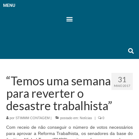
MENU
“Temos uma semana
31
MAIO 2017
para reverter o
desastre trabalhista”
por
STIMMM CONTAGEM
|
postado em:
Notícias
|
0
Com receio de não conseguir o número de votos necessários
para aprovar a Reforma Trabalhista, os senadores da base do