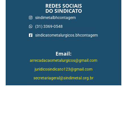
REDES SOCIAIS
DO SINDICATO
sindimetalbhcontagem
(31) 3369-0548
sindicatometalurgicos.bhcontagem
Email:
arrecadacaometalurgicos@gmail.com
juridicosindicato123@gmail.com
secretariageral@sindimetal.org.br