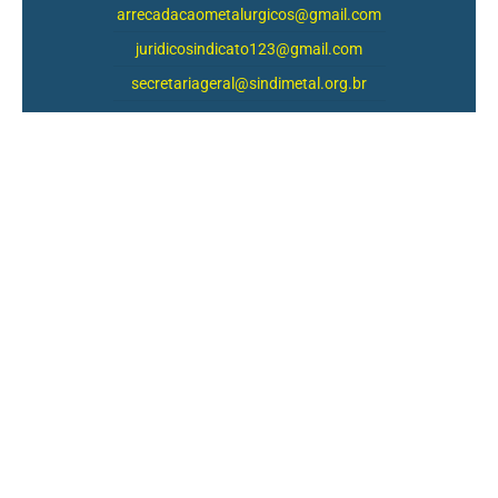
arrecadacaometalurgicos@gmail.com
juridicosindicato123@gmail.com
secretariageral@sindimetal.org.br