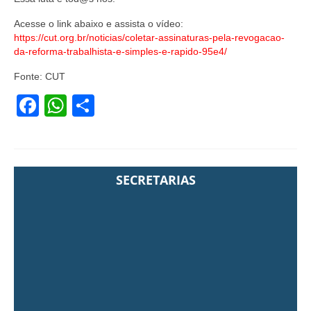
Acesse o link abaixo e assista o vídeo:
https://cut.org.br/noticias/coletar-assinaturas-pela-revogacao-
da-reforma-trabalhista-e-simples-e-rapido-95e4/
Fonte: CUT
Facebook
WhatsApp
Share
SECRETARIAS