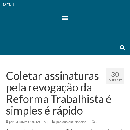
MENU
Coletar assinaturas
30
OUT 2017
pela revogação da
Reforma Trabalhista é
simples é rápido
por
STIMMM CONTAGEM
|
postado em:
Notícias
|
0