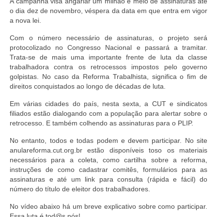
A campanha visa angariar um milhão e meio de assinaturas até
o dia dez de novembro, véspera da data em que entra em vigor
a nova lei.
Com o número necessário de assinaturas, o projeto será
protocolizado no Congresso Nacional e passará a tramitar.
Trata-se de mais uma importante frente de luta da classe
trabalhadora contra os retrocessos impostos pelo governo
golpistas. No caso da Reforma Trabalhista, significa o fim de
direitos conquistados ao longo de décadas de luta.
Em várias cidades do país, nesta sexta, a CUT e sindicatos
filiados estão dialogando com a população para alertar sobre o
retrocesso. E também colhendo as assinaturas para o PLIP.
No entanto, todos e todas podem e devem participar. No site
anulareforma.cut.org.br estão disponíveis toso os materiais
necessários para a coleta, como cartilha sobre a reforma,
instruções de como cadastrar comitês, formulários para as
assinaturas e até um link para consulta (rápida e fácil) do
número do título de eleitor dos trabalhadores.
No vídeo abaixo há um breve explicativo sobre como participar.
Essa luta é tod@s nós!