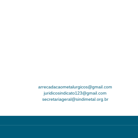
arrecadacaometalurgicos@gmail.com
juridicosindicato123@gmail.com
secretariageral@sindimetal.org.br