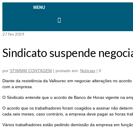
MENU
Agendar Homologação
Aplicativo SINDIMETAL
27
fev 2019
Sindicato suspende negoci
por
STIMMM CONTAGEM
|
postado em:
Notícias
|
0
Diante da resistência da Vallourec em negociar alterações no acord
com a empresa.
O Sindicato entende que o acordo de Banco de Horas vigente na empre
O acordo que os trabalhadores foram coagidos a assinar não determ
cada seis meses, caso contrário, a empresa deve pagar as horas tra
Vários trabalhadores estão pedindo demissão da empresa em função 