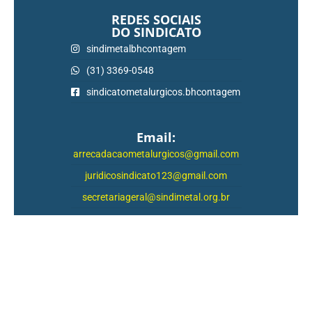
REDES SOCIAIS
DO SINDICATO
sindimetalbhcontagem
(31) 3369-0548
sindicatometalurgicos.bhcontagem
Email:
arrecadacaometalurgicos@gmail.com
juridicosindicato123@gmail.com
secretariageral@sindimetal.org.br