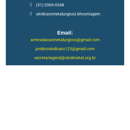
(31) 3369-0548
sindicatometalurgicos.bhcontagem
Email:
arrecadacaometalurgicos@gmail.com
juridicosindicato123@gmail.com
secretariageral@sindimetal.org.br